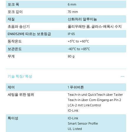
포크 폭
6 mm
포크 깊이
70 mm
재질
산화처리 알루미늄
초음파 송신기
폴리우레탄 폼, 글라스-에폭시 수지
EN60529에 따르는 보호등급
IP 65
동작온도
+5°C to +60°C
보관온도
-40°C to +85°C
무게
80 g
기술 특징/ 특성
제어
1 푸쉬버튼
세팅을 위한 범위
Teach-in und QuickTeach über Taster
Teach-in über Com-Eingang an Pin 2
LCA-2 mit LinkControl
IO-Link
특이성
IO-Link
Smart Sensor Profile
UL Listed