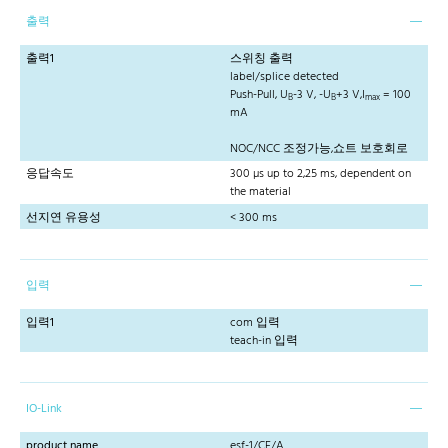
출력
출력1
스위칭 출력
label/splice detected
Push-Pull, U
-3 V, -U
+3 V,I
= 100
B
B
max
mA
NOC/NCC 조정가능,쇼트 보호회로
응답속도
300 µs up to 2,25 ms, dependent on
the material
선지연 유용성
< 300 ms
입력
입력1
com 입력
teach-in 입력
IO-Link
product name
esf-1/CF/A