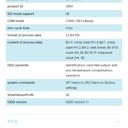
product ID
16951
SIO mode support
네
COM mode
COM2 (38.4 kBaud)
min. cycle time
4 ms
format of process data
32 Bit PDI
content of process data
Bit 0: initial state Pin 4; Bit 1: initial
state Pin 2; Bit 2: web break; Bit 8-15:
scale (Int. 8); Bit 16-31: measured
value (Int. 16)
ISDU paramter
Identification, switched output, add-
ons, temperature compensation,
operation
system commands
SP1 Teach-in, SP2 Teach-in, factory
settings
SmartSensorProfil
네
IODD version
IODD version 1.1
하우징