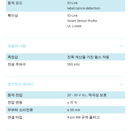
동작 모드
IO-Link
label/splice detection
특이성
IO-Link
Smart Sensor Profile
UL Listed
초음파 사양
측정값
진폭 계산을 가진 펄스 작동
전송 주파수
500 kHz
전기적인 데이터
동작 전압
20 - 30 V d.c., 역극성 보호
전압 변동
± 10 %
무부하 소비전류
≤ 50 mA
연결 타입
4-pin M8 규격 플러그