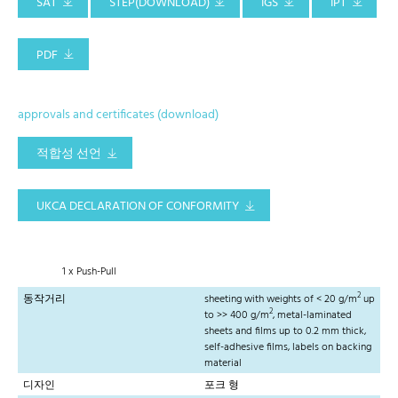
SAT
STEP(DOWNLOAD)
IGS
IPT
PDF
approvals and certificates (download)
적합성 선언
UKCA DECLARATION OF CONFORMITY
1 x Push-Pull
2
동작거리
sheeting with weights of < 20 g/m
up
2
to >> 400 g/m
, metal-laminated
sheets and films up to 0.2 mm thick,
self-adhesive films, labels on backing
material
디자인
포크 형