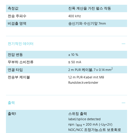
측정값
진폭 계산을 가진 펄스 작동
전송 주파수
400 kHz
비검출 영역
송신기와 수신기앞 7mm
전기적인 데이터
전압 변동
± 10 %
무부하 소비전류
≤ 50 mA
2
연결 타입
2 m PUR 케이블, 7 x 0.14 mm
전송부 케이블
1,2 m PUR-Kabel mit M8
Rundsteckverbinder
출력
출력1
스위칭 출력
label/splice detected
npn: I
= 200 mA (-U
+2V)
최대
B
NOC/NCC 조정가능,쇼트 보호회로