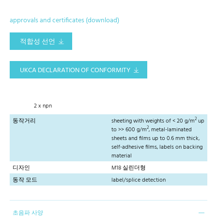
approvals and certificates (download)
적합성 선언
UKCA DECLARATION OF CONFORMITY
2 x npn
2
동작거리
sheeting with weights of < 20 g/m
up
2
to >> 600 g/m
, metal-laminated
sheets and films up to 0.6 mm thick,
self-adhesive films, labels on backing
material
디자인
M18 실린더형
동작 모드
label/splice detection
초음파 사양