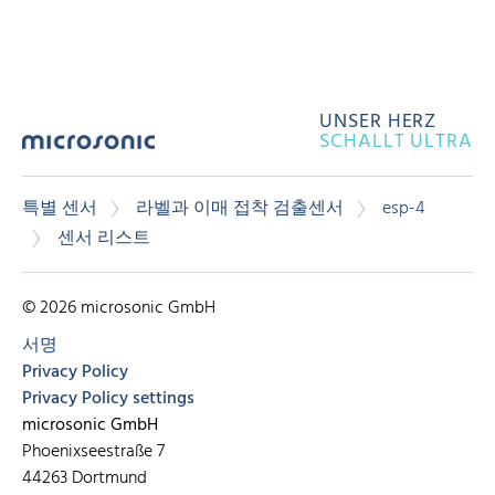
UNSER HERZ
SCHALLT ULTRA
특별 센서
라벨과 이매 접착 검출센서
esp-4
센서 리스트
© 2026 microsonic GmbH
서명
Privacy Policy
Privacy Policy settings
microsonic GmbH
Phoenixseestraße 7
44263 Dortmund