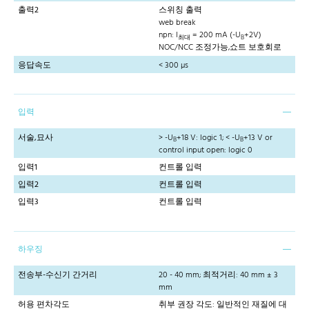
출력2
스위칭 출력
web break
npn: I
= 200 mA (-U
+2V)
최대
B
NOC/NCC 조정가능,쇼트 보호회로
응답속도
< 300 µs
입력
서술,묘사
> -U
+18 V: logic 1; < -U
+13 V or
B
B
control input open: logic 0
입력1
컨트롤 입력
입력2
컨트롤 입력
입력3
컨트롤 입력
하우징
전송부-수신기 간거리
20 - 40 mm; 최적거리: 40 mm ± 3
mm
허용 편차각도
취부 권장 각도: 일반적인 재질에 대