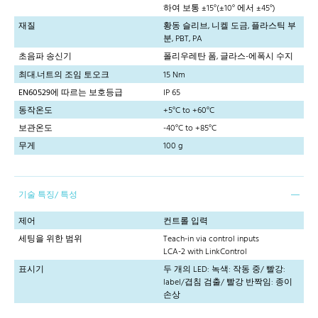
하여 보통 ±15°(±10° 에서 ±45°)
재질
황동 슬리브, 니켈 도금, 플라스틱 부
분, PBT, PA
초음파 송신기
폴리우레탄 폼, 글라스-에폭시 수지
최대.너트의 조임 토오크
15 Nm
EN60529에 따르는 보호등급
IP 65
동작온도
+5°C to +60°C
보관온도
-40°C to +85°C
무게
100 g
기술 특징/ 특성
제어
컨트롤 입력
세팅을 위한 범위
Teach-in via control inputs
LCA-2 with LinkControl
표시기
두 개의 LED: 녹색: 작동 중/ 빨강:
label/겹침 검출/ 빨강 반짝임: 종이
손상