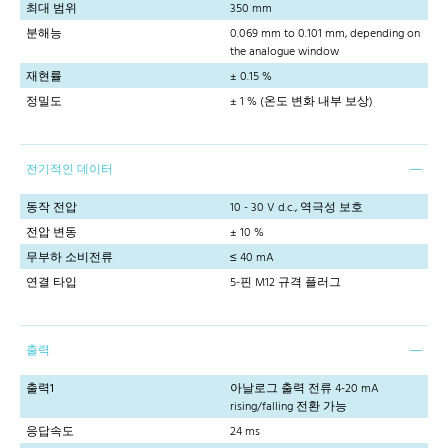
최대 범위
350 mm
분해능
0.069 mm to 0.101 mm, depending on
the analogue window
재현률
± 0.15 %
정밀도
± 1 % (온도 변화 내부 보상)
전기적인 데이터
동작 전압
10 - 30 V d.c., 역극성 보호
전압 변동
± 10 %
무부하 소비전류
≤ 40 mA
연결 타입
5-핀 M12 규격 플러그
출력
출력1
아날로그 출력 전류 4-20 mA
rising/falling 전환 가능
응답속도
24 ms