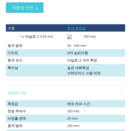
적합성 선언
모델
문의 주세요
1 x 아날로그 4-20 mA
350 mm
동작 범위
30 - 350 mm
디자인
M18 실린더형
동작 모드
아날로그 거리 측정
특이성
높은 내화학성
스테인리스 스틸 버전
초음파 사양
측정값
에코 전파 시간
전송 주파수
320 kHz
비검출 영역
30 mm
동작 범위
250 mm