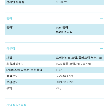
선지연 유용성
< 300 ms
입력
입력1
com 입력
teach-in 입력
하우징
재질
스테인리스 스틸, 플라스틱 부분, PBT
초음파 송신기
PEEK 필름 코팅, PTFE O-ring
EN60529에 따르는 보호등급
IP 67
동작온도
-25°C to +70°C
보관온도
-40°C to +85°C
무게
43 g
기술 특징/ 특성