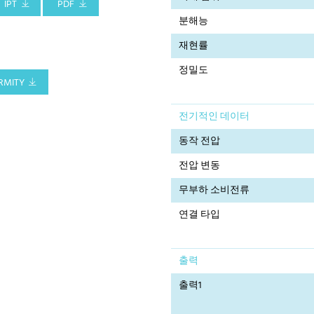
IPT
PDF
분해능
재현률
정밀도
RMITY
전기적인 데이터
동작 전압
전압 변동
무부하 소비전류
연결 타입
출력
출력1