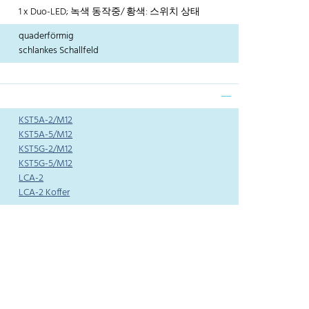
1 x Duo-LED; 녹색 동작중/ 황색: 스위치 상태
quaderförmig
schlankes Schallfeld
KST5A-2/M12
KST5A-5/M12
KST5G-2/M12
KST5G-5/M12
LCA-2
LCA-2 Koffer