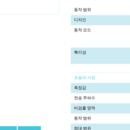
동작 범위
디자인
동작 모드
특이성
초음파 사양
측정값
전송 주파수
비검출 영역
동작 범위
최대 범위