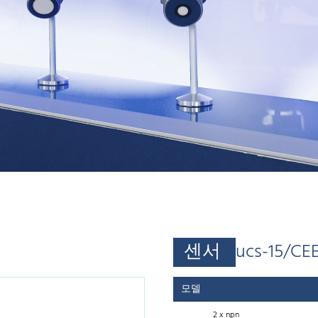
센서
ucs-15/C
모델
2 x npn