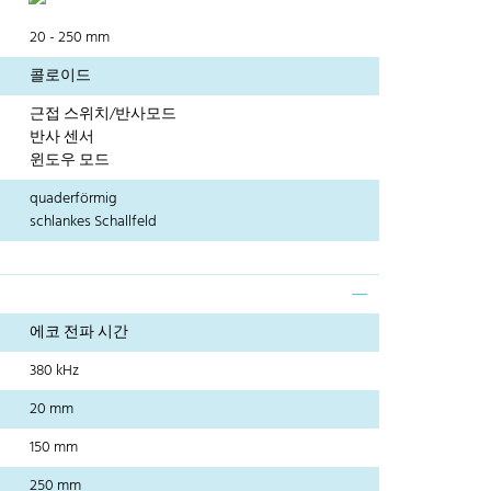
20 - 250 mm
콜로이드
근접 스위치/반사모드
반사 센서
윈도우 모드
quaderförmig
schlankes Schallfeld
에코 전파 시간
380 kHz
20 mm
150 mm
250 mm