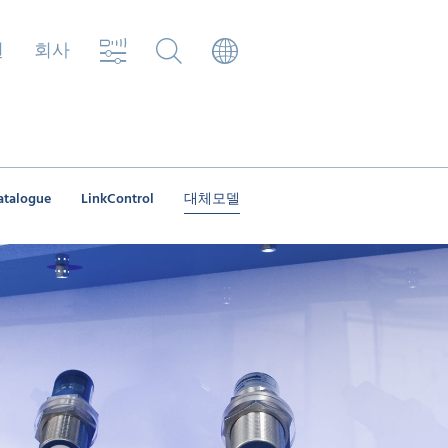
원
회사
atalogue
LinkControl
대체모델