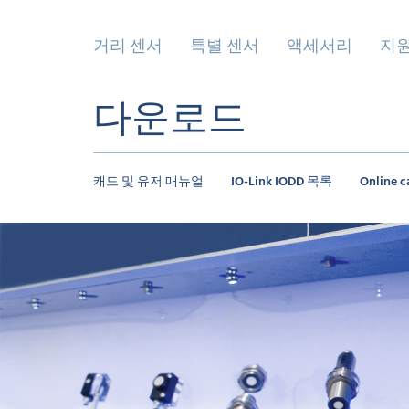
거리 센서
특별 센서
액세서리
지
다운로드
캐드 및 유저 매뉴얼
IO-Link IODD 목록
Online c