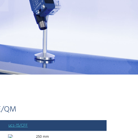
EE/QM
ucs-15/CFF
250 mm