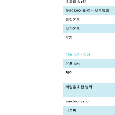
초음파 송신기
EN60529에 따르는 보호등급
동작온도
보관온도
무게
기술 특징/ 특성
온도 보상
제어
세팅을 위한 범위
Synchronisation
다중화