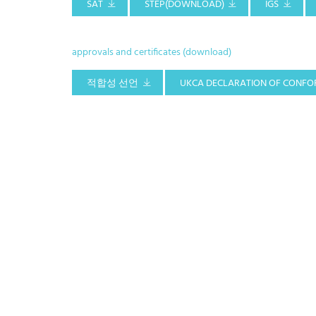
SAT
STEP(DOWNLOAD)
IGS
approvals and certificates (download)
적합성 선언
UKCA DECLARATION OF CONFO