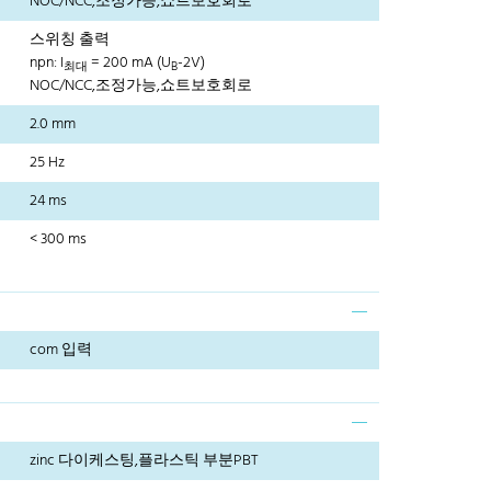
NOC/NCC,조정가능,쇼트보호회로
스위칭 출력
npn: I
= 200 mA (U
-2V)
최대
B
NOC/NCC,조정가능,쇼트보호회로
2.0 mm
25 Hz
24 ms
< 300 ms
com 입력
zinc 다이케스팅,플라스틱 부분PBT