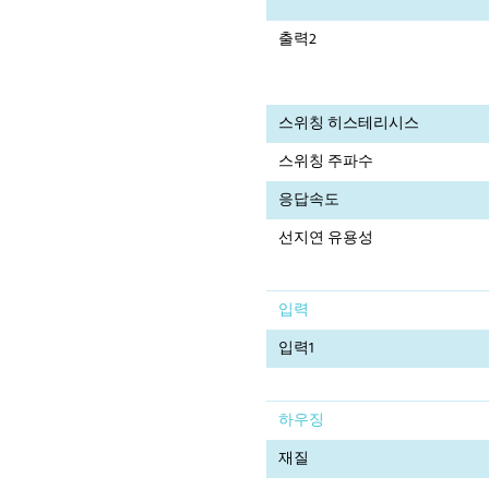
출력2
스위칭 히스테리시스
스위칭 주파수
응답속도
선지연 유용성
입력
입력1
하우징
재질