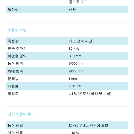
윈도우 모드
특이성
센서
초음파 사양
측정값
에코 전파 시간
전송 주파수
80 kHz
비검출 영역
800 mm
동작 범위
6,000 mm
최대 범위
8,000 mm
분해능
1 mm
재현률
± 0.15 %
정밀도
± 1 % (온도 변화 내부 보상)
전기적인 데이터
동작 전압
12 - 30 V d.c., 역극성 보호
전압 변동
± 10 %