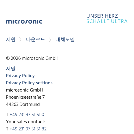
UNSER HERZ
SCHALLT ULTRA
지원
다운로드
대체모델
© 2026 microsonic GmbH
서명
Privacy Policy
Privacy Policy settings
microsonic GmbH
Phoenixseestraße 7
44263 Dortmund
T
+49 231 97 51 51 0
Your sales contact:
T
+49 231 97 51 51 82