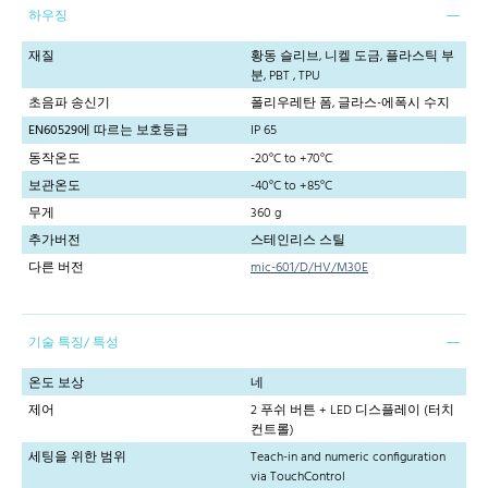
하우징
재질
황동 슬리브, 니켈 도금, 플라스틱 부
분, PBT , TPU
초음파 송신기
폴리우레탄 폼, 글라스-에폭시 수지
EN60529에 따르는 보호등급
IP 65
동작온도
-20°C to +70°C
보관온도
-40°C to +85°C
무게
360 g
추가버전
스테인리스 스틸
다른 버전
mic-601/D/HV/M30E
기술 특징/ 특성
온도 보상
네
제어
2 푸쉬 버튼 + LED 디스플레이 (터치
컨트롤)
세팅을 위한 범위
Teach-in and numeric configuration
via TouchControl