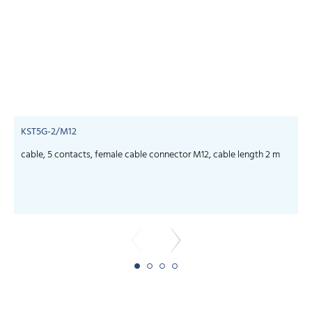
KST5G-2/M12
cable, 5 contacts, female cable connector M12, cable length 2 m
c