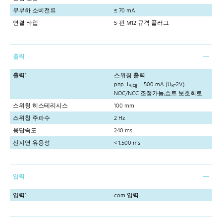
무부하 소비전류
≤ 70 mA
연결 타입
5-핀 M12 규격 플러그
출력
출력1
스위칭 출력
pnp: I
= 500 mA (U
-2V)
최대
B
NOC/NCC 조정가능,쇼트 보호회로
스위칭 히스테리시스
100 mm
스위칭 주파수
2 Hz
응답속도
240 ms
선지연 유용성
< 1,500 ms
입력
입력1
com 입력