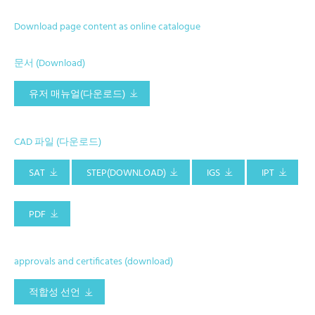
Download page content as online catalogue
문서 (Download)
유저 매뉴얼(다운로드)
CAD 파일 (다운로드)
SAT
STEP(DOWNLOAD)
IGS
IPT
PDF
approvals and certificates (download)
적합성 선언