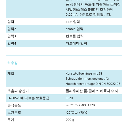
풋 상황에서 속도에 의존하는 스위칭
시발점(스레스홀드)의 조건하에
0..20mA 수준으로 적용됩니다.
입력1
com 입력
입력2
enable-입력
입력3
컨트롤 입력
입력4
타코메타 입력
하우징
재질
Kunststoffgehäuse mit 28
Schraubklemmen, geeignet für
Hutschinenmontage DIN EN 50022-35
초음파 송신기
폴리우레탄 폼, 글라스-에폭시 수지
EN60529에 따르는 보호등급
IP 20
동작온도
-20°C to +70°C C120
보관온도
-20°C to +70°C
무게
200 g