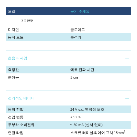
모델
문의 주세요
2 x pnp
디자인
콜로이드
동작 모드
분석기
초음파 사양
측정값
에코 전파 시간
분해능
5 cm
전기적인 데이터
동작 전압
24 V d.c., 역극성 보호
전압 변동
± 10 %
무부하 소비전류
≤ 50 mA (센서 없이)
2
연결 타입
스크류 터미널,외이어 교차 1.5mm