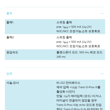
출력
출력1
스위칭 출력
pnp: I
= 500 mA (U
-2V)
최대
B
NOC/NCC 조정가능,쇼트 보호회로
출력2
스위칭 출력
pnp: I
= 500 mA (U
-2V)
최대
B
NOC/NCC 조정가능,쇼트 보호회로
응답속도
틀랜스폰더 모드: 500 ms, 에코 모드:
240 ms
입력
서술,묘사
RS-232 인터페이스
제어 입력 +U
는 Trans-O-Prox III를
B
활성화 시킨다.
만일 -U
가 제어입력 (모드) 이거나,
B
터미널이 연결되지 않았을 경우
Trans-O-Prox III는 echo 모드로 진입
한다. Trans-O-Prox III 는 타코미터 인