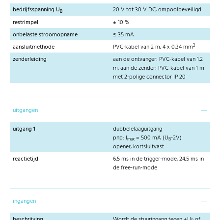
bedrijfsspanning U
20 V tot 30 V DC, ompoolbeveiligd
B
restrimpel
± 10 %
onbelaste stroomopname
≤ 35 mA
2
aansluitmethode
PVC-kabel van 2 m, 4 x 0,34 mm
zenderleiding
aan de ontvanger: PVC-kabel van 1,2
m, aan de zender: PVC-kabel van 1 m
met 2-polige connector IP 20
uitgangen
uitgang 1
dubbelelaaguitgang
pnp: I
= 500 mA (U
-2V)
max
B
opener, kortsluitvast
reactietijd
6,5 ms in de trigger-mode, 24,5 ms in
de free-run-mode
ingangen
beschrijving
Wordt de stuuringang tegen +U
of