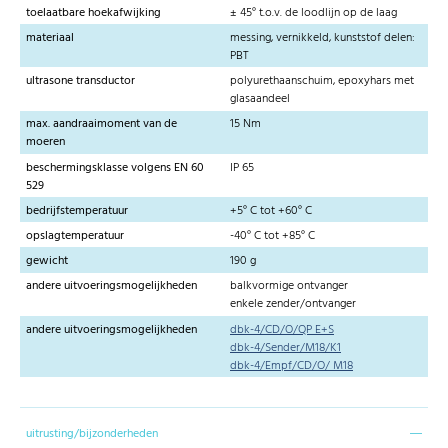
toelaatbare hoekafwijking
± 45° t.o.v. de loodlijn op de laag
materiaal
messing, vernikkeld, kunststof delen:
PBT
ultrasone transductor
polyurethaanschuim, epoxyhars met
glasaandeel
max. aandraaimoment van de
15 Nm
moeren
beschermingsklasse volgens EN 60
IP 65
529
bedrijfstemperatuur
+5° C tot +60° C
opslagtemperatuur
-40° C tot +85° C
gewicht
190 g
andere uitvoeringsmogelijkheden
balkvormige ontvanger
enkele zender/ontvanger
andere uitvoeringsmogelijkheden
dbk-4/CD/O/QP E+S
dbk-4/Sender/M18/K1
dbk-4/Empf/CD/O/ M18
uitrusting/bijzonderheden