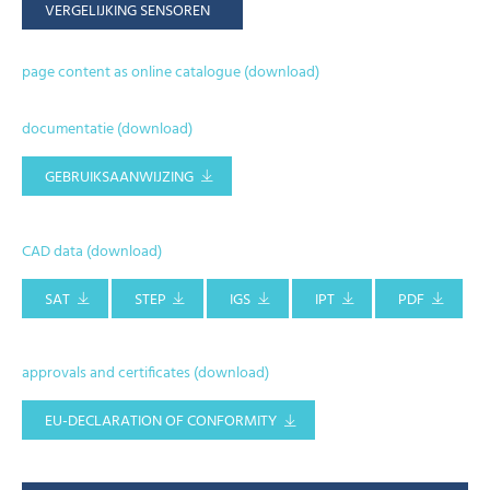
VERGELIJKING SENSOREN
page content as online catalogue (download)
documentatie (download)
GEBRUIKSAANWIJZING
CAD data (download)
SAT
STEP
IGS
IPT
PDF
approvals and certificates (download)
EU-DECLARATION OF CONFORMITY