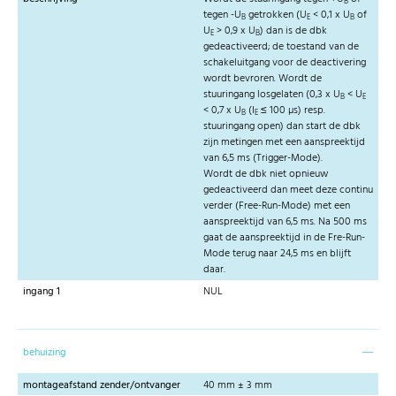
B
tegen -U
getrokken (U
< 0,1 x U
of
B
E
B
U
> 0,9 x U
) dan is de dbk
E
B
gedeactiveerd; de toestand van de
schakeluitgang voor de deactivering
wordt bevroren. Wordt de
stuuringang losgelaten (0,3 x U
< U
B
E
< 0,7 x U
(I
≤ 100 µs) resp.
B
E
stuuringang open) dan start de dbk
zijn metingen met een aanspreektijd
van 6,5 ms (Trigger-Mode).
Wordt de dbk niet opnieuw
gedeactiveerd dan meet deze continu
verder (Free-Run-Mode) met een
aanspreektijd van 6,5 ms. Na 500 ms
gaat de aanspreektijd in de Fre-Run-
Mode terug naar 24,5 ms en blijft
daar.
ingang 1
NUL
behuizing
montageafstand zender/ontvanger
40 mm ± 3 mm