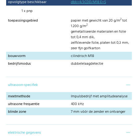
opvolgtype beschikbaar
dbk+4/3CDD/M18 E+S
1 x pnp
2
toepassingsgebied
papier met gewicht van 20 g/m
tot
2
1.200 g/m
gemetalliseerde materialen en folie
tot 0,4 mm dik,
zelfklevende folie, platen tot 0,3 mm,
zeer fijn golfkarton
bouwvorm
cilindrisch M18
bedrijfsmodus
dubbelelaagdetectie
ultrasoon-specifiek
meetmethode
Impulsbedrijf met amplitudeanalyse
ultrasone frequentie
400 kHz
blinde zone
7 mm vóór de zender en ontvanger
elektrische gegevens