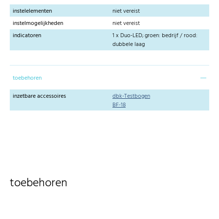
instelelementen
niet vereist
instelmogelijkheden
niet vereist
indicatoren
1 x Duo-LED; groen: bedrijf / rood:
dubbele laag
toebehoren
inzetbare accessoires
dbk-Testbogen
BF-18
toebehoren