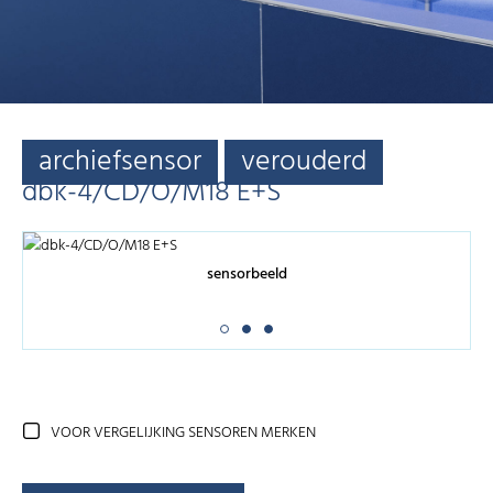
archiefsensor
verouderd
dbk-4/CD/O/M18 E+S
sensorbeeld
VOOR VERGELIJKING SENSOREN MERKEN