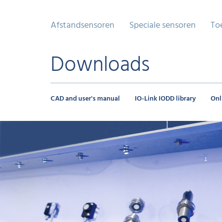
Afstandsensoren
Speciale sensoren
To
Downloads
CAD and user's manual
IO-Link IODD library
Onl