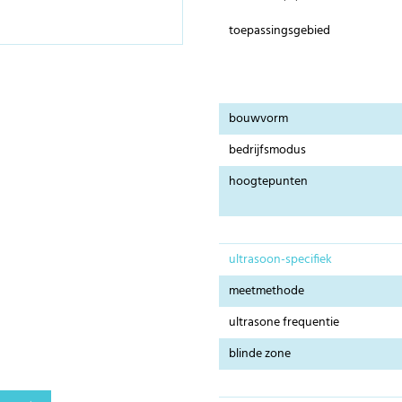
toepassingsgebied
bouwvorm
bedrijfsmodus
hoogtepunten
ultrasoon-specifiek
meetmethode
ultrasone frequentie
blinde zone