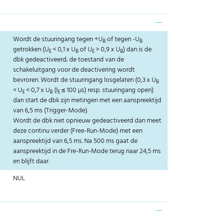
Wordt de stuuringang tegen +U
of tegen -U
B
B
getrokken (U
< 0,1 x U
of U
> 0,9 x U
) dan is de
E
B
E
B
dbk gedeactiveerd; de toestand van de
schakeluitgang voor de deactivering wordt
bevroren. Wordt de stuuringang losgelaten (0,3 x U
B
< U
< 0,7 x U
(I
≤ 100 µs) resp. stuuringang open)
E
B
E
dan start de dbk zijn metingen met een aanspreektijd
van 6,5 ms (Trigger-Mode).
Wordt de dbk niet opnieuw gedeactiveerd dan meet
deze continu verder (Free-Run-Mode) met een
aanspreektijd van 6,5 ms. Na 500 ms gaat de
aanspreektijd in de Fre-Run-Mode terug naar 24,5 ms
en blijft daar.
NUL