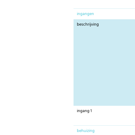
ingangen
beschrijving
ingang 1
behuizing