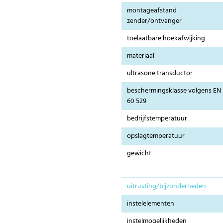
montageafstand
zender/ontvanger
toelaatbare hoekafwijking
materiaal
ultrasone transductor
beschermingsklasse volgens EN
60 529
bedrijfstemperatuur
opslagtemperatuur
gewicht
uitrusting/bijzonderheden
instelelementen
instelmogelijkheden