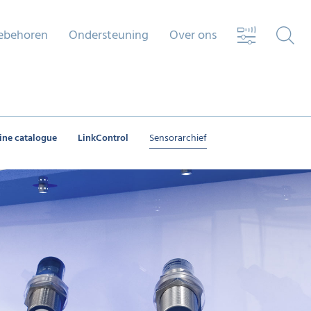
ebehoren
Ondersteuning
Over ons
ine catalogue
LinkControl
Sensorarchief