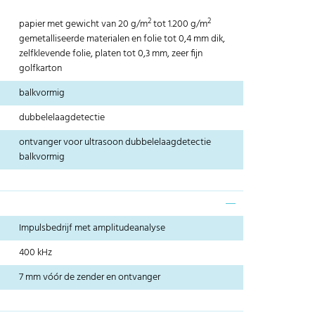
2
2
papier met gewicht van 20 g/m
tot 1.200 g/m
gemetalliseerde materialen en folie tot 0,4 mm dik,
zelfklevende folie, platen tot 0,3 mm, zeer fijn
golfkarton
balkvormig
dubbelelaagdetectie
ontvanger voor ultrasoon dubbelelaagdetectie
balkvormig
Impulsbedrijf met amplitudeanalyse
400 kHz
7 mm vóór de zender en ontvanger