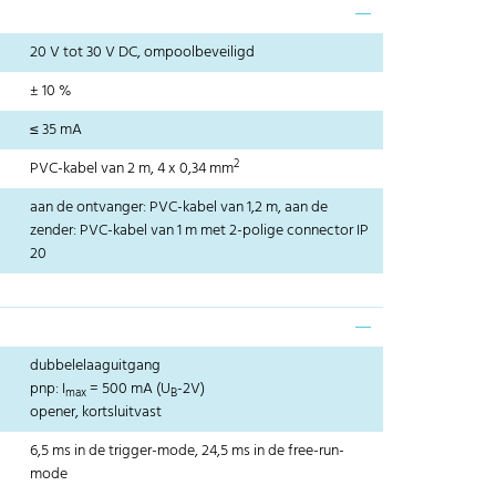
20 V tot 30 V DC, ompoolbeveiligd
± 10 %
≤ 35 mA
2
PVC-kabel van 2 m, 4 x 0,34 mm
aan de ontvanger: PVC-kabel van 1,2 m, aan de
zender: PVC-kabel van 1 m met 2-polige connector IP
20
dubbelelaaguitgang
pnp: I
= 500 mA (U
-2V)
max
B
opener, kortsluitvast
6,5 ms in de trigger-mode, 24,5 ms in de free-run-
mode