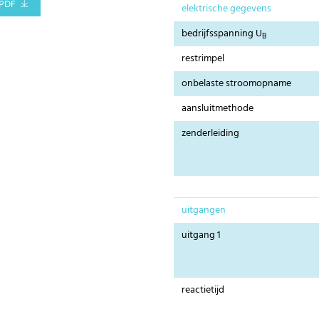
PDF
elektrische gegevens
bedrijfsspanning U
B
restrimpel
onbelaste stroomopname
aansluitmethode
zenderleiding
uitgangen
uitgang 1
reactietijd