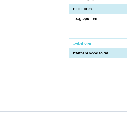
indicatoren
hoogtepunten
toebehoren
inzetbare accessoires