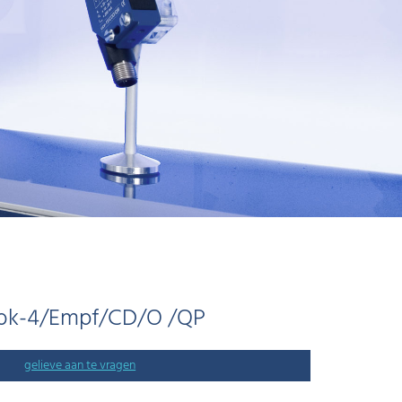
bk-4/Empf/CD/O /QP
gelieve aan te vragen