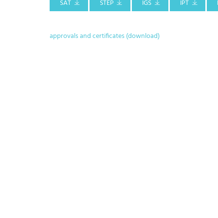
SAT
STEP
IGS
IPT
approvals and certificates (download)