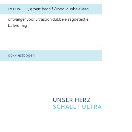
1 x Duo-LED; groen: bedrijf / rood: dubbele laag
ontvanger voor ultrasoon dubbelelaagdetectie
balkvormig
dbk-Testbogen
UNSER HERZ
SCHALLT ULTRA