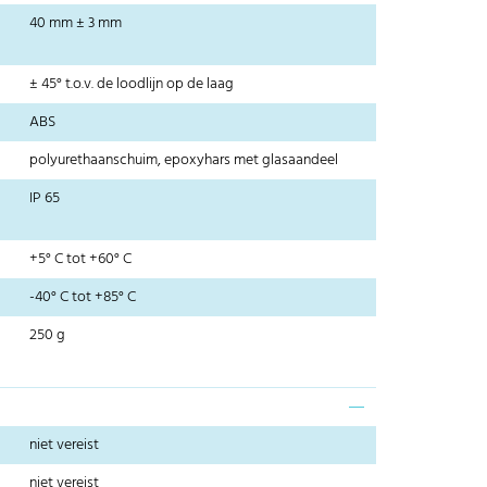
40 mm ± 3 mm
± 45° t.o.v. de loodlijn op de laag
ABS
polyurethaanschuim, epoxyhars met glasaandeel
IP 65
+5° C tot +60° C
-40° C tot +85° C
250 g
niet vereist
niet vereist