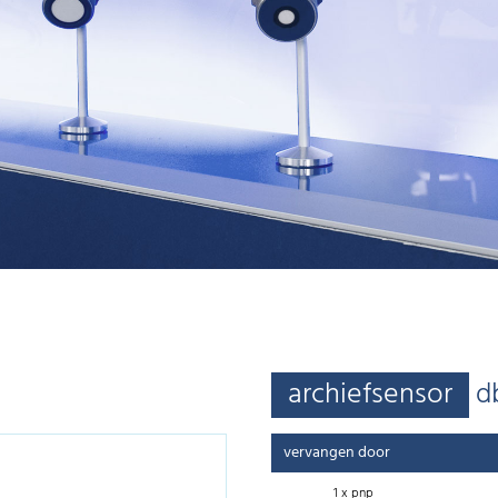
archiefsensor
d
vervangen door
1 x pnp