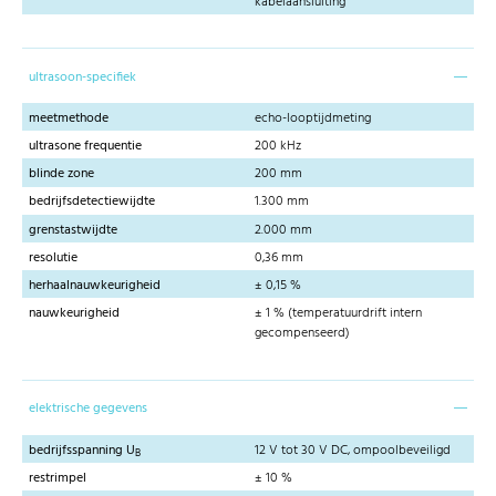
kabelaansluiting
ultrasoon-specifiek
meetmethode
echo-looptijdmeting
ultrasone frequentie
200 kHz
blinde zone
200 mm
bedrijfsdetectiewijdte
1.300 mm
grenstastwijdte
2.000 mm
resolutie
0,36 mm
herhaalnauwkeurigheid
± 0,15 %
nauwkeurigheid
± 1 % (temperatuurdrift intern
gecompenseerd)
elektrische gegevens
bedrijfsspanning U
12 V tot 30 V DC, ompoolbeveiligd
B
restrimpel
± 10 %