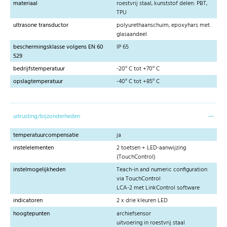
materiaal
roestvrij staal, kunststof delen: PBT,
TPU
ultrasone transductor
polyurethaanschuim, epoxyhars met
glasaandeel
beschermingsklasse volgens EN 60
IP 65
529
bedrijfstemperatuur
-20° C tot +70° C
opslagtemperatuur
-40° C tot +85° C
uitrusting/bijzonderheden
temperatuurcompensatie
ja
instelelementen
2 toetsen + LED-aanwijzing
(TouchControl)
instelmogelijkheden
Teach-in and numeric configuration
via TouchControl
LCA-2 met LinkControl software
indicatoren
2 x drie kleuren LED
hoogtepunten
archiefsensor
uitvoering in roestvrij staal