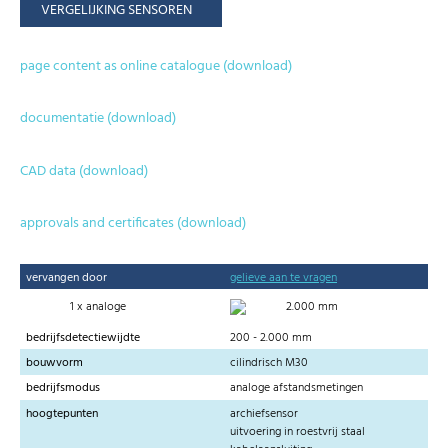
VERGELIJKING SENSOREN
page content as online catalogue (download)
documentatie (download)
CAD data (download)
approvals and certificates (download)
vervangen door
gelieve aan te vragen
1 x analoge
2.000 mm
bedrijfsdetectiewijdte
200 - 2.000 mm
bouwvorm
cilindrisch M30
bedrijfsmodus
analoge afstandsmetingen
hoogtepunten
archiefsensor
uitvoering in roestvrij staal