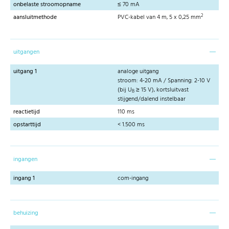
onbelaste stroomopname
≤ 70 mA
2
aansluitmethode
PVC-kabel van 4 m, 5 x 0,25 mm
uitgangen
uitgang 1
analoge uitgang
stroom: 4-20 mA / Spanning: 2-10 V
(bij U
≥ 15 V), kortsluitvast
B
stijgend/dalend instelbaar
reactietijd
110 ms
opstarttijd
< 1.500 ms
ingangen
ingang 1
com-ingang
behuizing