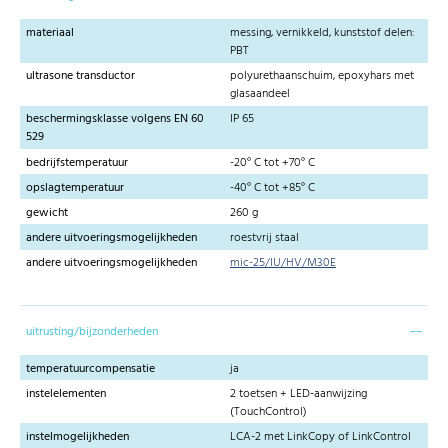
materiaal
messing, vernikkeld, kunststof delen:
PBT
ultrasone transductor
polyurethaanschuim, epoxyhars met
glasaandeel
beschermingsklasse volgens EN 60
IP 65
529
bedrijfstemperatuur
-20° C tot +70° C
opslagtemperatuur
-40° C tot +85° C
gewicht
260 g
andere uitvoeringsmogelijkheden
roestvrij staal
andere uitvoeringsmogelijkheden
mic-25/IU/HV/M30E
uitrusting/bijzonderheden
temperatuurcompensatie
ja
instelelementen
2 toetsen + LED-aanwijzing
(TouchControl)
instelmogelijkheden
LCA-2 met LinkCopy of LinkControl