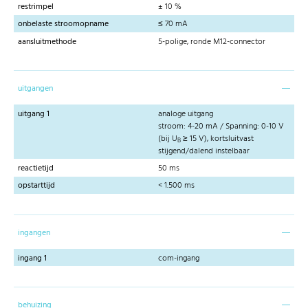
restrimpel
± 10 %
onbelaste stroomopname
≤ 70 mA
aansluitmethode
5-polige, ronde M12-connector
uitgangen
uitgang 1
analoge uitgang
stroom: 4-20 mA / Spanning: 0-10 V
(bij U
≥ 15 V), kortsluitvast
B
stijgend/dalend instelbaar
reactietijd
50 ms
opstarttijd
< 1.500 ms
ingangen
ingang 1
com-ingang
behuizing