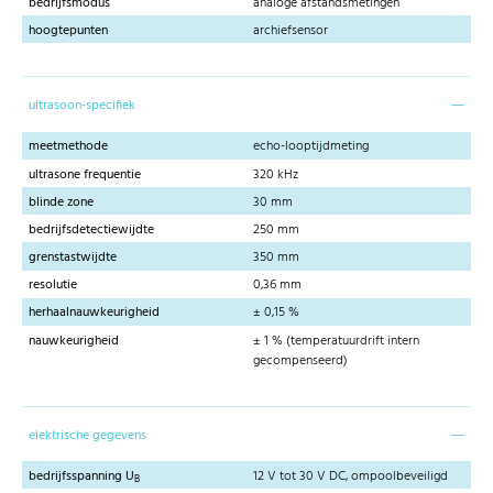
bedrijfsmodus
analoge afstandsmetingen
hoogtepunten
archiefsensor
ultrasoon-specifiek
meetmethode
echo-looptijdmeting
ultrasone frequentie
320 kHz
blinde zone
30 mm
bedrijfsdetectiewijdte
250 mm
grenstastwijdte
350 mm
resolutie
0,36 mm
herhaalnauwkeurigheid
± 0,15 %
nauwkeurigheid
± 1 % (temperatuurdrift intern
gecompenseerd)
elektrische gegevens
bedrijfsspanning U
12 V tot 30 V DC, ompoolbeveiligd
B