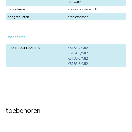
software
indicatoren
2 x drie kleuren LED
hoogtepunten
archiefsensor
toebehoren
inzetbare accessoires
KST5A-2/M12
KST5A-5/M12
KST5G-2/M12
KST5G-5/M12
toebehoren