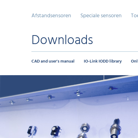
Afstandsensoren
Speciale sensoren
To
Downloads
CAD and user's manual
IO-Link IODD library
Onl