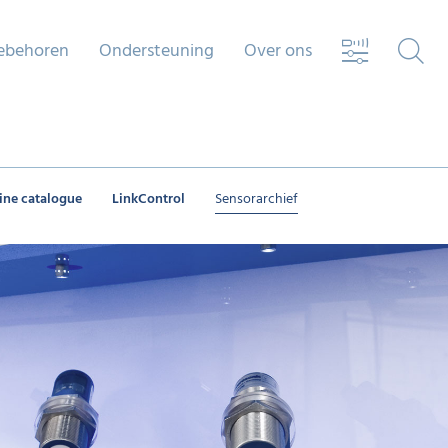
ebehoren
Ondersteuning
Over ons
ine catalogue
LinkControl
Sensorarchief