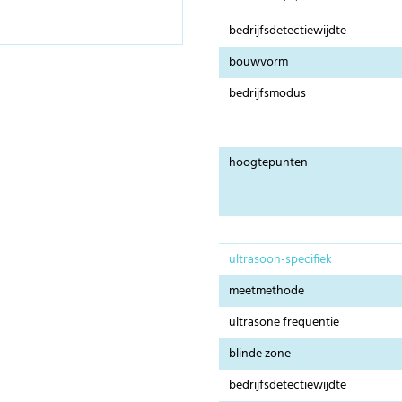
bedrijfsdetectiewijdte
bouwvorm
bedrijfsmodus
hoogtepunten
ultrasoon-specifiek
meetmethode
ultrasone frequentie
blinde zone
bedrijfsdetectiewijdte