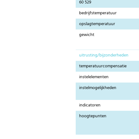
60 529
bedrijfstemperatuur
opslagtemperatuur
gewicht
uitrusting/bijzonderheden
temperatuurcompensatie
instelelementen
instelmogelijkheden
indicatoren
hoogtepunten