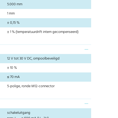
5.000 mm
1 mm
± 0,15 %
± 1 % (temperatuurdrift intern gecompenseerd)
12 V tot 30 V DC, ompoolbeveiligd
± 10 %
≤ 70 mA
5-polige, ronde M12-connector
schakeluitgang