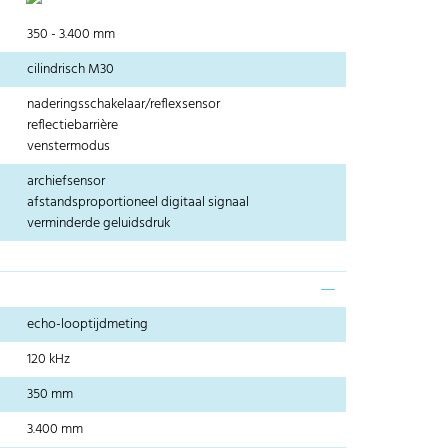
350 - 3.400 mm
cilindrisch M30
naderingsschakelaar/reflexsensor
reflectiebarrière
venstermodus
archiefsensor
afstandsproportioneel digitaal signaal
verminderde geluidsdruk
echo-looptijdmeting
120 kHz
350 mm
3.400 mm