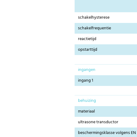
schakelhysterese
schakelfrequentie
reactietijd
opstarttijd
ingangen
ingang 1
behuizing
materiaal
ultrasone transductor
beschermingsklasse volgens EN