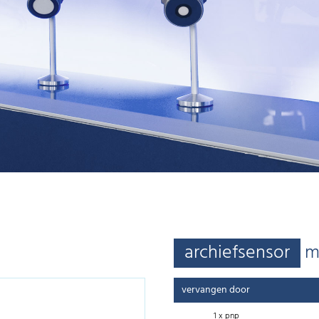
archiefsensor
m
vervangen door
1 x pnp