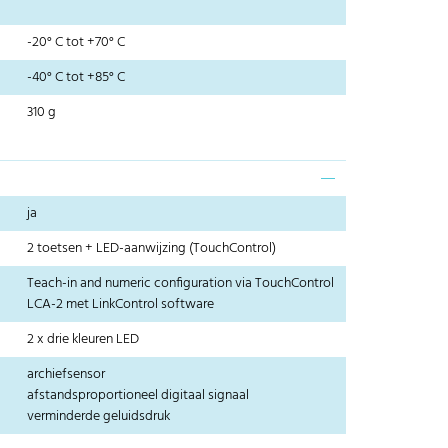
-20° C tot +70° C
-40° C tot +85° C
310 g
ja
2 toetsen + LED-aanwijzing (TouchControl)
Teach-in and numeric configuration via TouchControl
LCA-2 met LinkControl software
2 x drie kleuren LED
archiefsensor
afstandsproportioneel digitaal signaal
verminderde geluidsdruk