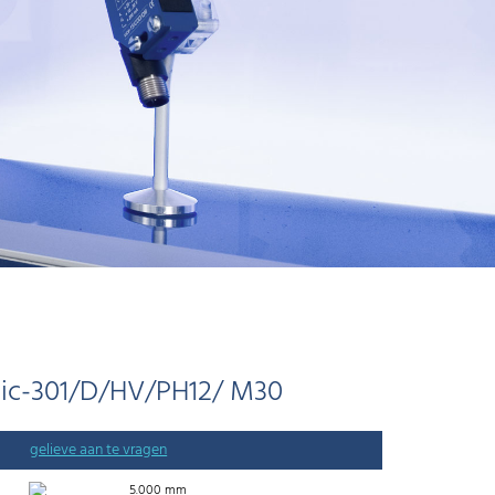
ic-301/D/HV/PH12/ M30
gelieve aan te vragen
5.000 mm