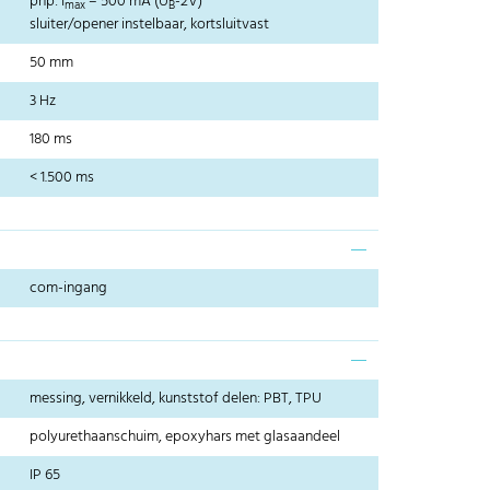
pnp: I
= 500 mA (U
-2V)
max
B
sluiter/opener instelbaar, kortsluitvast
50 mm
3 Hz
180 ms
< 1.500 ms
com-ingang
messing, vernikkeld, kunststof delen: PBT, TPU
polyurethaanschuim, epoxyhars met glasaandeel
IP 65