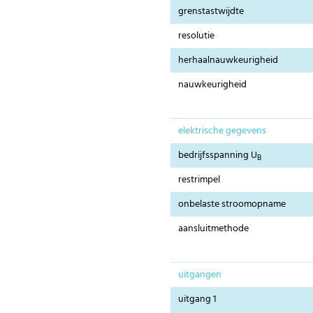
grenstastwijdte
resolutie
herhaalnauwkeurigheid
nauwkeurigheid
elektrische gegevens
bedrijfsspanning U
B
restrimpel
onbelaste stroomopname
aansluitmethode
uitgangen
uitgang 1