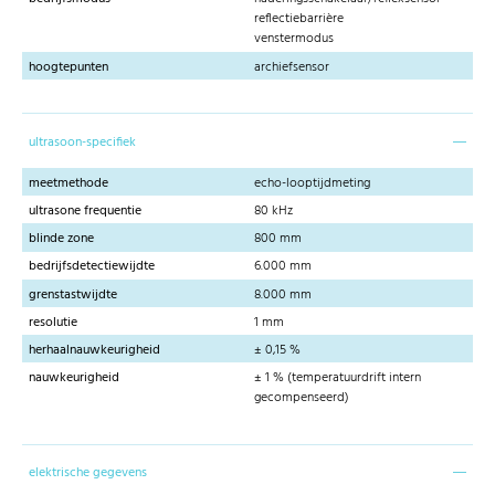
reflectiebarrière
venstermodus
hoogtepunten
archiefsensor
ultrasoon-specifiek
meetmethode
echo-looptijdmeting
ultrasone frequentie
80 kHz
blinde zone
800 mm
bedrijfsdetectiewijdte
6.000 mm
grenstastwijdte
8.000 mm
resolutie
1 mm
herhaalnauwkeurigheid
± 0,15 %
nauwkeurigheid
± 1 % (temperatuurdrift intern
gecompenseerd)
elektrische gegevens