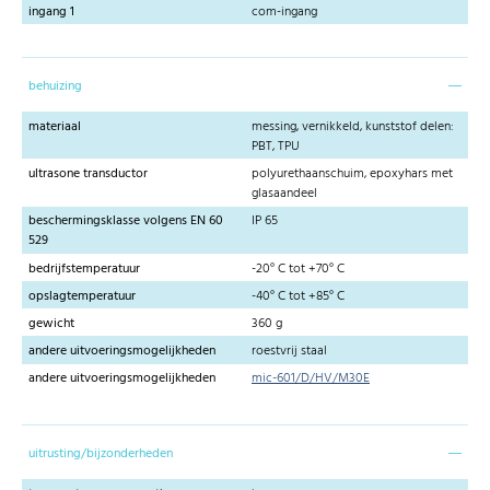
ingang 1
com-ingang
behuizing
materiaal
messing, vernikkeld, kunststof delen:
PBT, TPU
ultrasone transductor
polyurethaanschuim, epoxyhars met
glasaandeel
beschermingsklasse volgens EN 60
IP 65
529
bedrijfstemperatuur
-20° C tot +70° C
opslagtemperatuur
-40° C tot +85° C
gewicht
360 g
andere uitvoeringsmogelijkheden
roestvrij staal
andere uitvoeringsmogelijkheden
mic-601/D/HV/M30E
uitrusting/bijzonderheden