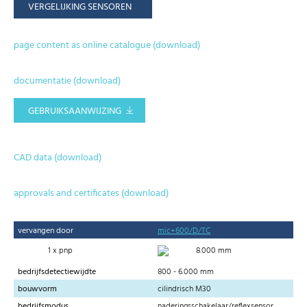
VERGELIJKING SENSOREN
page content as online catalogue (download)
documentatie (download)
GEBRUIKSAANWIJZING
CAD data (download)
approvals and certificates (download)
vervangen door
mic+600/D/TC
1 x pnp
8.000 mm
bedrijfsdetectiewijdte
800 - 6.000 mm
bouwvorm
cilindrisch M30
bedrijfsmodus
naderingsschakelaar/reflexsensor