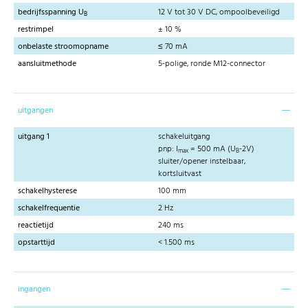
bedrijfsspanning U
12 V tot 30 V DC, ompoolbeveiligd
B
restrimpel
± 10 %
onbelaste stroomopname
≤ 70 mA
aansluitmethode
5-polige, ronde M12-connector
uitgangen
uitgang 1
schakeluitgang
pnp: I
= 500 mA (U
-2V)
max
B
sluiter/opener instelbaar,
kortsluitvast
schakelhysterese
100 mm
schakelfrequentie
2 Hz
reactietijd
240 ms
opstarttijd
< 1.500 ms
ingangen