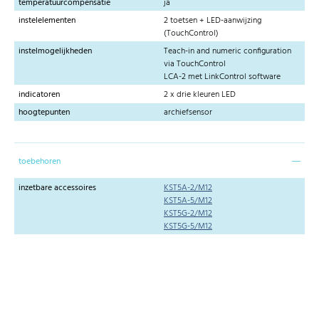
temperatuurcompensatie
ja
instelelementen
2 toetsen + LED-aanwijzing
(TouchControl)
instelmogelijkheden
Teach-in and numeric configuration
via TouchControl
LCA-2 met LinkControl software
indicatoren
2 x drie kleuren LED
hoogtepunten
archiefsensor
toebehoren
inzetbare accessoires
KST5A-2/M12
KST5A-5/M12
KST5G-2/M12
KST5G-5/M12