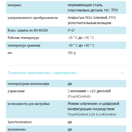
материал
нержавеющая сталь,
пластиковые детали, PBT, ТПУ
ультразвукового преобразователя
покрытых PEEK пленкой, PTFE
уплотнительным кольцом
Класс защиты по EN 60529
IP 67
Рабочая температура
-25 ° C до +70 ° C
температура хранения
-40 ° C до +85 ° C
вес
150 g
Технические характеристики / характеристики
температурная компенсация
да
управления
2 кнопками + LED дисплей
(TouchControl)
возможности для настройки
Режим «обучение» и цифровой
конфигурации посредством
TouchControl LCA с LinkControl
Synchronisation
да
мультиплекс
да