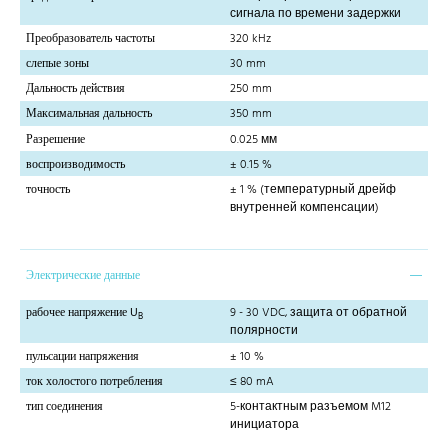
сигнала по времени задержки
Преобразователь частоты
320 kHz
слепые зоны
30 mm
Дальность действия
250 mm
Максимальная дальность
350 mm
Разрешение
0.025 мм
воспроизводимость
± 0.15 %
точность
± 1 % (температурный дрейф
внутренней компенсации)
Электрические данные
рабочее напряжение U
9 - 30 VDC, защита от обратной
B
полярности
пульсации напряжения
± 10 %
ток холостого потребления
≤ 80 mA
тип соединения
5-контактным разъемом M12
инициатора