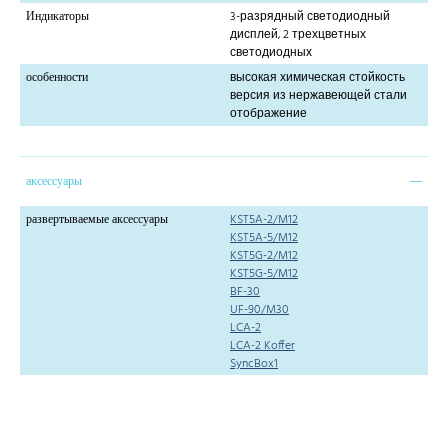
Индикаторы
3-разрядный светодиодный
дисплей, 2 трехцветных
светодиодных
особенности
высокая химическая стойкость
версия из нержавеющей стали
отображение
аксессуары
развертываемые аксессуары
KST5A-2/M12
KST5A-5/M12
KST5G-2/M12
KST5G-5/M12
BF-30
UF-90/M30
LCA-2
LCA-2 Koffer
SyncBox1