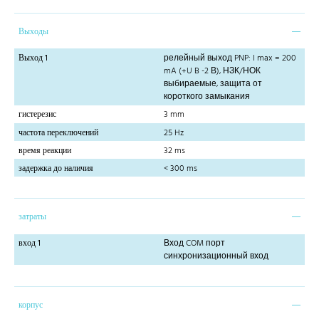
Выходы
Выход 1
релейный выход PNP: I max = 200
mA (+U B -2 В), НЗК/НОК
выбираемые, защита от
короткого замыкания
гистерезис
3 mm
частота переключений
25 Hz
время реакции
32 ms
задержка до наличия
< 300 ms
затраты
вход 1
Вход COM порт
синхронизационный вход
корпус