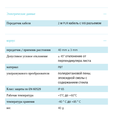
Электрические данные
Передатчик кабеля
2 м PUR кабель с M8 разъемом
корпус
передатчик / приемник расстояния
40 mm ± 3 mm
Допустимое угловое отклонение
± 45° отклонение от
перпендикуляра листа
материал
PBT
ультразвукового преобразователя
полиуретановой пены,
эпоксидной смолы с
содержанием стекла
Класс защиты по EN 60529
IP 65
Рабочая температура
+5°C до +60°C
температура хранения
-40 ° C до +85 ° C
вес
40 g