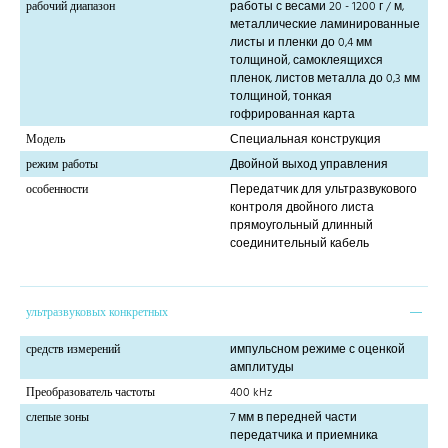
рабочий диапазон
работы с весами 20 - 1200 г / м,
металлические ламинированные
листы и пленки до 0,4 мм
толщиной, самоклеящихся
пленок, листов металла до 0,3 мм
толщиной, тонкая
гофрированная карта
Модель
Специальная конструкция
режим работы
Двойной выход управления
особенности
Передатчик для ультразвукового
контроля двойного листа
прямоугольный длинный
соединительный кабель
ультразвуковых конкретных
средств измерений
импульсном режиме с оценкой
амплитуды
Преобразователь частоты
400 kHz
слепые зоны
7 мм в передней части
передатчика и приемника