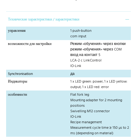
Технические характеристики / характеристики
управления
1 push-button
com input
возможности для настройки
Режим «обучения» через кнопки
режим «обучения» через COM
вход на контакт 5
LCA-2 c LinkControl
IO-Link
Synchronisation
да
Индикаторы
1 x LED green: power, 1 x LED yellow:
output, 1 x LED red: error
особенности
Flat fork leg
Mounting adapter for 2 mounting
positions
Swivelling M12 connector
IO-Link
Recipe management
Measurement cycle time ≥ 150 µs to 2
ms (depending on material)