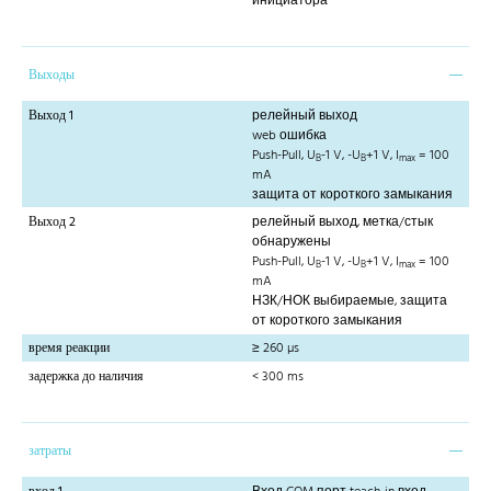
инициатора
Выходы
Выход 1
релейный выход
web ошибка
Push-Pull, U
-1 V, -U
+1 V, I
= 100
B
B
max
mA
защита от короткого замыкания
Выход 2
релейный выход, метка/стык
обнаружены
Push-Pull, U
-1 V, -U
+1 V, I
= 100
B
B
max
mA
НЗК/НОК выбираемые, защита
от короткого замыкания
время реакции
≥ 260 µs
задержка до наличия
< 300 ms
затраты