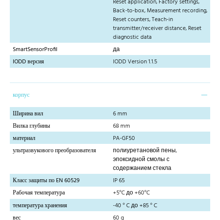
Reset application, Factory settings,
Back-to-box, Measurement recording,
Reset counters, Teach-in
transmitter/receiver distance, Reset
diagnostic data
SmartSensorProfil
да
IODD версия
IODD Version 1.1.5
корпус
Ширина вил
6 mm
Вилка глубины
68 mm
материал
PA-GF50
ультразвукового преобразователя
полиуретановой пены,
эпоксидной смолы с
содержанием стекла
Класс защиты по EN 60529
IP 65
Рабочая температура
+5°C до +60°C
температура хранения
-40 ° C до +85 ° C
вес
60 g