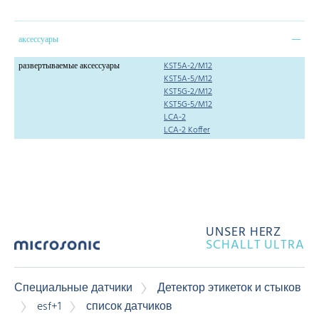
аксессуары
развертываемые аксессуары
KST5A-2/M12
KST5A-5/M12
KST5G-2/M12
KST5G-5/M12
LCA-2
LCA-2 Koffer
UNSER HERZ
SCHALLT ULTRA
Специальные датчики
Детектор этикеток и стыков
esf+1
список датчиков