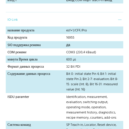
вход 1
Вход COM порт teach-in вход
IO-Link
название продукта
esf+1/CFF/Pro
Код продукта
16955
SIO поддержка режима
да
COM режиме
COM3 (230,4 kBaud)
минута Время цикла
600 µs
Формат данных процесса
32 Bit PDI
Содержание данных процесса
Bit 0: initial state Pin 4; Bit 1: initial
state Pin 2; Bit 2-7: evaluation; Bit 8-
15: scale (Int. 8); Bit 16-31: measured
value (Int. 16)
ISDU paramter
Identification, measurement,
evaluation, switching output,
operating mode, operation,
measurement history, diagnostics,
recipe memory, counters, add-ons
Система команд
SP Teach-in, Locator, Reset device,