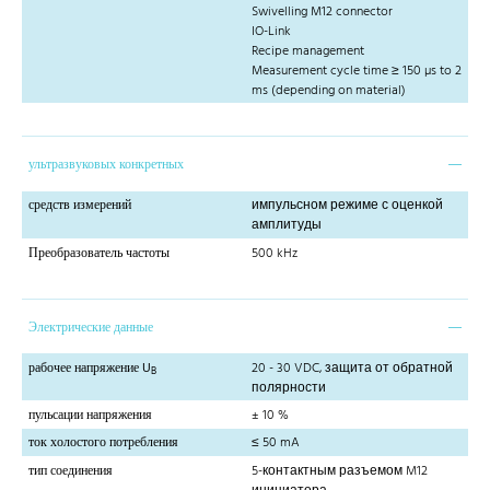
Swivelling M12 connector
IO-Link
Recipe management
Measurement cycle time ≥ 150 µs to 2
ms (depending on material)
ультразвуковых конкретных
средств измерений
импульсном режиме с оценкой
амплитуды
Преобразователь частоты
500 kHz
Электрические данные
рабочее напряжение U
20 - 30 VDC, защита от обратной
B
полярности
пульсации напряжения
± 10 %
ток холостого потребления
≤ 50 mA
тип соединения
5-контактным разъемом M12