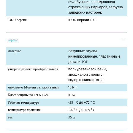
8%, обучение определению
отражающих барьеров, загрузка
заводских настроек
IODD версия
IODD версии 1.0.1
корпус
материал
латунные втулки,
никелированные, пластиковые
детали, PBT
ультразвукового преобразователя
полиуретановой пены,
эпоксидной смолы с
содержанием стекла
максимум Момент затяжки гайки
15 Nm
Класс защиты по EN 60529
IP 67
Рабочая температура
-25 ° C до +70 ° C
температура хранения
-40 ° C до +85 ° C
вес
35 g