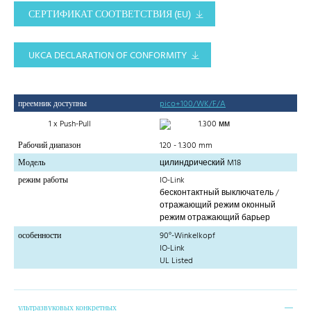
СЕРТИФИКАТ СООТВЕТСТВИЯ (EU)
UKCA DECLARATION OF CONFORMITY
преемник доступны
pico+100/WK/F/A
1 x Push-Pull
1.300 мм
Рабочий диапазон
120 - 1.300 mm
Модель
цилиндрический M18
режим работы
IO-Link
бесконтактный выключатель /
отражающий режим оконный
режим отражающий барьер
особенности
90°-Winkelkopf
IO-Link
UL Listed
ультразвуковых конкретных