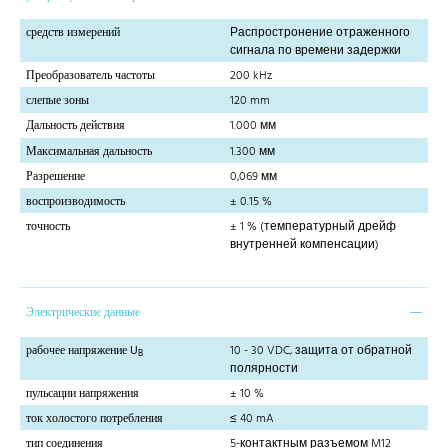
средств измерений
Распростронение отраженного
сигнала по времени задержки
Преобразователь частоты
200 kHz
слепые зоны
120 mm
Дальность действия
1.000 мм
Максимальная дальность
1.300 мм
Разрешение
0,069 мм
воспроизводимость
± 0.15 %
точность
± 1 % (температурный дрейф
внутренней компенсации)
Электрические данные
рабочее напряжение U
10 - 30 VDC, защита от обратной
B
полярности
пульсации напряжения
± 10 %
ток холостого потребления
≤ 40 mA
тип соединения
5-контактным разъемом M12