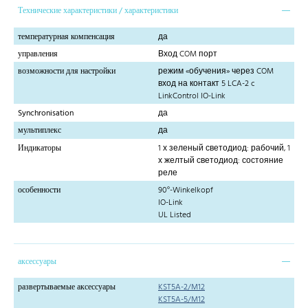
Технические характеристики / характеристики
температурная компенсация
да
управления
Вход COM порт
возможности для настройки
режим «обучения» через COM
вход на контакт 5 LCA-2 c
LinkControl IO-Link
Synchronisation
да
мультиплекс
да
Индикаторы
1 х зеленый светодиод: рабочий, 1
х желтый светодиод: состояние
реле
особенности
90°-Winkelkopf
IO-Link
UL Listed
аксессуары
развертываемые аксессуары
KST5A-2/M12
KST5A-5/M12