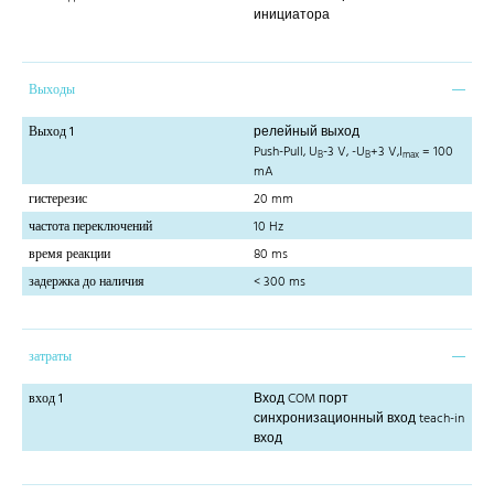
инициатора
Выходы
Выход 1
релейный выход
Push-Pull, U
-3 V, -U
+3 V,I
= 100
B
B
max
mA
гистерезис
20 mm
частота переключений
10 Hz
время реакции
80 ms
задержка до наличия
< 300 ms
затраты
вход 1
Вход COM порт
синхронизационный вход teach-in
вход