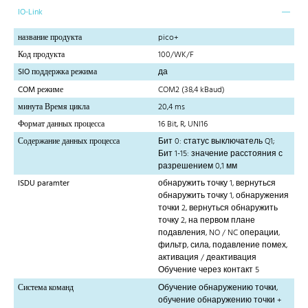
IO-Link
название продукта
pico+
Код продукта
100/WK/F
SIO поддержка режима
да
COM режиме
COM2 (38,4 kBaud)
минута Время цикла
20,4 ms
Формат данных процесса
16 Bit, R, UNI16
Содержание данных процесса
Бит 0: статус выключатель Q1;
Бит 1-15: значение расстояния с
разрешением 0,1 мм
ISDU paramter
обнаружить точку 1, вернуться
обнаружить точку 1, обнаружения
точки 2, вернуться обнаружить
точку 2, на первом плане
подавления, NO / NC операции,
фильтр, сила, подавление помех,
активация / деактивация
Обучение через контакт 5
Система команд
Обучение обнаружению точки,
обучение обнаружению точки +