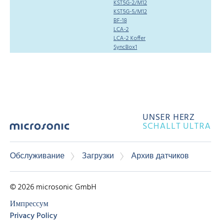
KST5G-2/M12
KST5G-5/M12
BF-18
LCA-2
LCA-2 Koffer
SyncBox1
UNSER HERZ
SCHALLT ULTRA
Обслуживание
Загрузки
Архив датчиков
© 2026 microsonic GmbH
Импрессум
Privacy Policy