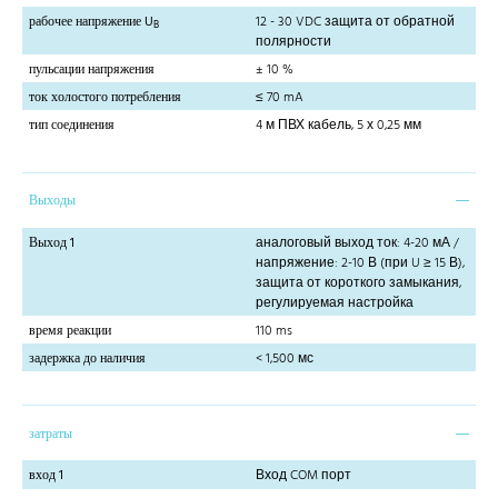
рабочее напряжение U
12 - 30 VDC защита от обратной
B
полярности
пульсации напряжения
± 10 %
ток холостого потребления
≤ 70 mA
тип соединения
4 м ПВХ кабель, 5 х 0,25 мм
Выходы
Выход 1
аналоговый выход ток: 4-20 мА /
напряжение: 2-10 В (при U ≥ 15 В),
защита от короткого замыкания,
регулируемая настройка
время реакции
110 ms
задержка до наличия
< 1,500 мс
затраты
вход 1
Вход COM порт