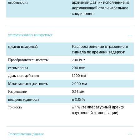
особенности
архивный датчик исполнение из
нержавеющей стали кабельное
соединение
ультразвуковых конкретных
средств измерений
Распростронение отраженного
сигнала по времени задержки
Преобразователь частоты
200 kHz
слепые зоны
200 mm
Дальность действия
1.300 мм
Максимальная дальность
2.000 мм
Разрешение
0,36 мм
воспроизводимость
± 0.15 %
точность
± 1 % (температурный дрейф
внутренней компенсации)
Электрические данные