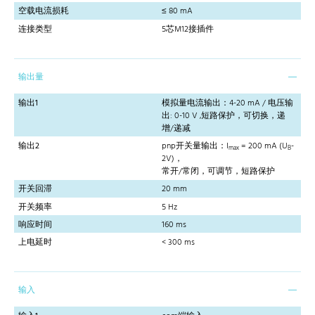
空载电流损耗
≤ 80 mA
连接类型
5芯M12接插件
输出量
输出1
模拟量电流输出：4-20 mA / 电压输
出: 0-10 V ,短路保护，可切换，递
增/递减
输出2
pnp开关量输出：I
= 200 mA (U
-
max
B
2V)，
常开/常闭，可调节，短路保护
开关回滞
20 mm
开关频率
5 Hz
响应时间
160 ms
上电延时
< 300 ms
输入