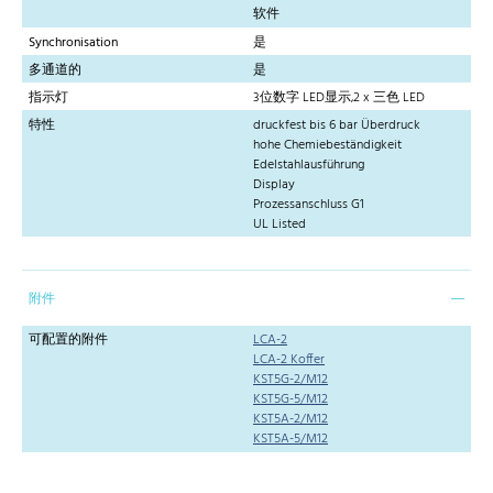
软件
Synchronisation
是
多通道的
是
指示灯
3位数字 LED显示,2 x 三色 LED
特性
druckfest bis 6 bar Überdruck
hohe Chemiebeständigkeit
Edelstahlausführung
Display
Prozessanschluss G1
UL Listed
附件
可配置的附件
LCA-2
LCA-2 Koffer
KST5G-2/M12
KST5G-5/M12
KST5A-2/M12
KST5A-5/M12