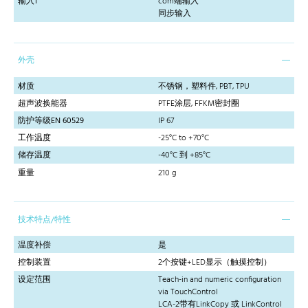
输入1
com端输入
同步输入
外壳
材质
不锈钢，塑料件, PBT, TPU
超声波换能器
PTFE涂层, FFKM密封圈
防护等级EN 60529
IP 67
工作温度
-25°C to +70°C
储存温度
-40°C 到 +85°C
重量
210 g
技术特点/特性
温度补偿
是
控制装置
2个按键+LED显示（触摸控制）
设定范围
Teach-in and numeric configuration
via TouchControl
LCA-2带有LinkCopy 或 LinkControl