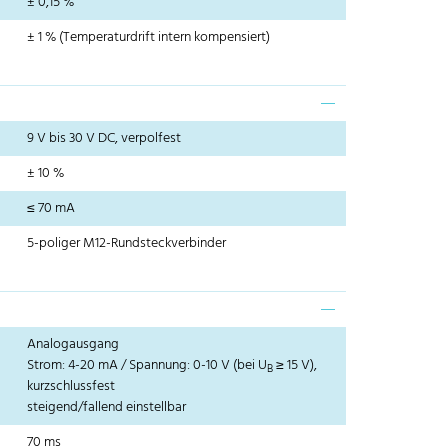
± 0,15 %
± 1 % (Temperaturdrift intern kompensiert)
9 V bis 30 V DC, verpolfest
± 10 %
≤ 70 mA
5-poliger M12-Rundsteckverbinder
Analogausgang
Strom: 4-20 mA / Spannung: 0-10 V (bei U
≥ 15 V),
B
kurzschlussfest
steigend/fallend einstellbar
70 ms