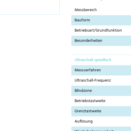
Messbereich
Bauform
Betriebsart/Grundfunktion
Besonderheiten
Ultraschall-spezifisch
Messverfahren
Ultraschall-Frequenz
Blindzone
Betriebstastweite
Grenztastweite
Auflösung