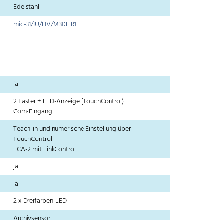
Edelstahl
mic-31/IU/HV/M30E R1
ja
2 Taster + LED-Anzeige (TouchControl)
Com-Eingang
Teach-in und numerische Einstellung über
TouchControl
LCA-2 mit LinkControl
ja
ja
2 x Dreifarben-LED
Archivsensor