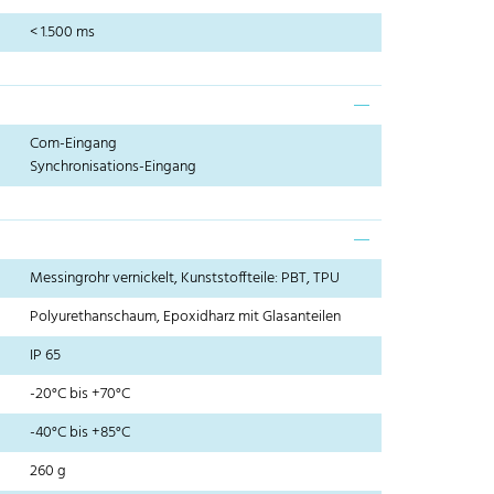
< 1.500 ms
Com-Eingang
Synchronisations-Eingang
Messingrohr vernickelt, Kunststoffteile: PBT, TPU
Polyurethanschaum, Epoxidharz mit Glasanteilen
IP 65
-20°C bis +70°C
-40°C bis +85°C
260 g