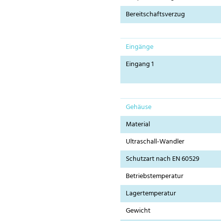
Bereitschaftsverzug
Eingänge
Eingang 1
Gehäuse
Material
Ultraschall-Wandler
Schutzart nach EN 60529
Betriebstemperatur
Lagertemperatur
Gewicht