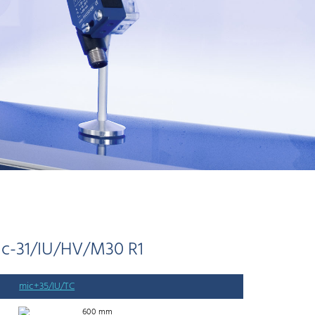
c-31/IU/HV/M30 R1
mic+35/IU/TC
600 mm