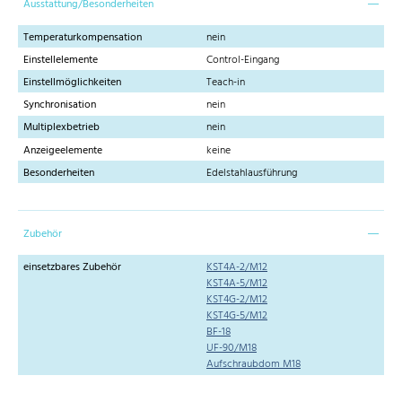
Ausstattung/Besonderheiten
Temperaturkompensation
nein
Einstellelemente
Control-Eingang
Einstellmöglichkeiten
Teach-in
Synchronisation
nein
Multiplexbetrieb
nein
Anzeigeelemente
keine
Besonderheiten
Edelstahlausführung
Zubehör
einsetzbares Zubehör
KST4A-2/M12
KST4A-5/M12
KST4G-2/M12
KST4G-5/M12
BF-18
UF-90/M18
Aufschraubdom M18