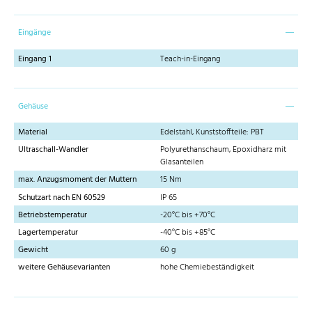
Eingänge
Eingang 1
Teach-in-Eingang
Gehäuse
Material
Edelstahl, Kunststoffteile: PBT
Ultraschall-Wandler
Polyurethanschaum, Epoxidharz mit
Glasanteilen
max. Anzugsmoment der Muttern
15 Nm
Schutzart nach EN 60529
IP 65
Betriebstemperatur
-20°C bis +70°C
Lagertemperatur
-40°C bis +85°C
Gewicht
60 g
weitere Gehäusevarianten
hohe Chemiebeständigkeit