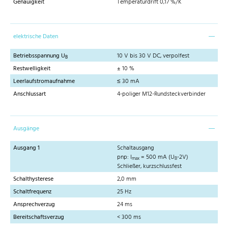
Genauigkeit
Temperaturdrift 0,17 %/K
elektrische Daten
Betriebsspannung U
10 V bis 30 V DC, verpolfest
B
Restwelligkeit
± 10 %
Leerlaufstromaufnahme
≤ 30 mA
Anschlussart
4-poliger M12-Rundsteckverbinder
Ausgänge
Ausgang 1
Schaltausgang
pnp: I
= 500 mA (U
-2V)
max
B
Schließer, kurzschlussfest
Schalthysterese
2,0 mm
Schaltfrequenz
25 Hz
Ansprechverzug
24 ms
Bereitschaftsverzug
< 300 ms