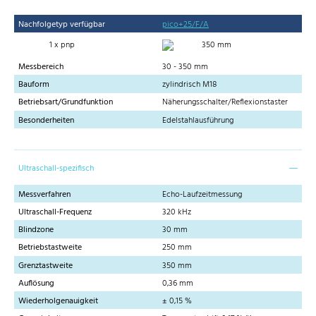
Nachfolgetyp verfügbar
pico+25/F/A
1 x pnp
350 mm
Messbereich
30 - 350 mm
Bauform
zylindrisch M18
Betriebsart/Grundfunktion
Näherungsschalter/Reflexionstaster
Besonderheiten
Edelstahlausführung
Ultraschall-spezifisch
Messverfahren
Echo-Laufzeitmessung
Ultraschall-Frequenz
320 kHz
Blindzone
30 mm
Betriebstastweite
250 mm
Grenztastweite
350 mm
Auflösung
0,36 mm
Wiederholgenauigkeit
± 0,15 %