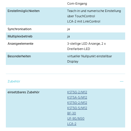
Com-Eingang
Einstellmöglichkeiten
Teach-in und numerische Einstellung
über TouchControl
LCA-2 mit LinkControl
Synchronisation
ja
Multiplexbetrieb
ja
Anzeigeelemente
3-stellige LED Anzeige, 2 x
Dreifarben-LED
Besonderheiten
virtueller Nullpunkt einstellbar
Display
Zubehör
einsetzbares Zubehör
KST5G-2/M12
KST5A-5/M12
KST5G-2/M12
KST5G-5/M12
BF-30
UF-90/M30
LCA-2