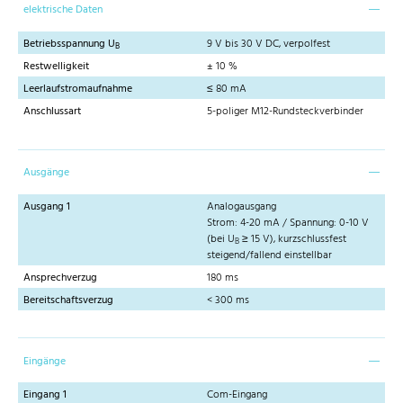
elektrische Daten
Betriebsspannung U
9 V bis 30 V DC, verpolfest
B
Restwelligkeit
± 10 %
Leerlaufstromaufnahme
≤ 80 mA
Anschlussart
5-poliger M12-Rundsteckverbinder
Ausgänge
Ausgang 1
Analogausgang
Strom: 4-20 mA / Spannung: 0-10 V
(bei U
≥ 15 V), kurzschlussfest
B
steigend/fallend einstellbar
Ansprechverzug
180 ms
Bereitschaftsverzug
< 300 ms
Eingänge
Eingang 1
Com-Eingang