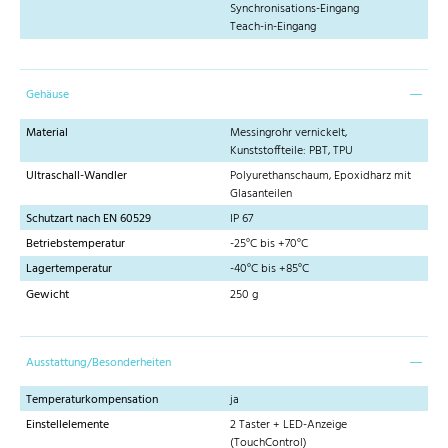
Synchronisations-Eingang
Teach-in-Eingang
Gehäuse
Material
Messingrohr vernickelt,
Kunststoffteile: PBT, TPU
Ultraschall-Wandler
Polyurethanschaum, Epoxidharz mit
Glasanteilen
Schutzart nach EN 60529
IP 67
Betriebstemperatur
-25°C bis +70°C
Lagertemperatur
-40°C bis +85°C
Gewicht
250 g
Ausstattung/Besonderheiten
Temperaturkompensation
ja
Einstellelemente
2 Taster + LED-Anzeige
(TouchControl)