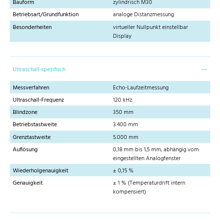
Bauform
zylindrisch M30
Betriebsart/Grundfunktion
analoge Distanzmessung
Besonderheiten
virtueller Nullpunkt einstellbar
Display
Ultraschall-spezifisch
Messverfahren
Echo-Laufzeitmessung
Ultraschall-Frequenz
120 kHz
Blindzone
350 mm
Betriebstastweite
3.400 mm
Grenztastweite
5.000 mm
Auflösung
0,18 mm bis 1,5 mm, abhängig vom
eingestellten Analogfenster
Wiederholgenauigkeit
± 0,15 %
Genauigkeit
± 1 % (Temperaturdrift intern
kompensiert)