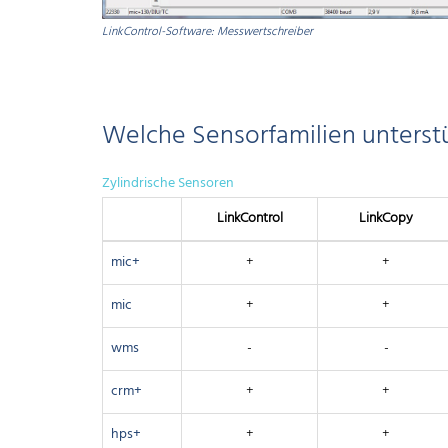
LinkControl-Software: Messwertschreiber
Welche Sensorfamilien unterst
Zylindrische Sensoren
Link­Control
Link­Copy
mic+
+
+
mic
+
+
wms
-
-
crm+
+
+
hps+
+
+