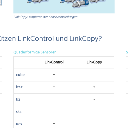
LinkCopy: Kopieren der Sensoreinstellungen
ützen LinkControl und LinkCopy?
Quaderförmige Sensoren
S
Link­Control
Link­Copy
cube
+
-
lcs+
+
+
lcs
+
-
sks
-
-
ucs
+
-