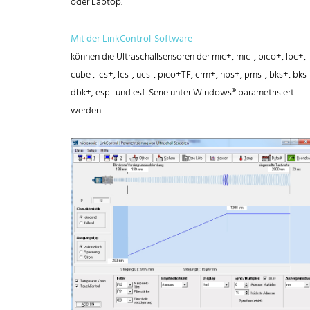
oder Laptop.
Mit der LinkControl-Software
können die Ultraschallsensoren der mic+, mic-, pico+, lpc+,
cube , lcs+, lcs-, ucs-, pico+TF, crm+, hps+, pms-, bks+, bks-
dbk+, esp- und esf-Serie unter Windows® parametrisiert
werden.