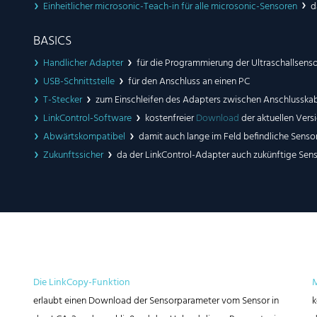
Einheitlicher microsonic-Teach-in für alle microsonic-Sensoren
d
BASICS
Handlicher Adapter
für die Programmierung der Ultraschallsens
USB-Schnittstelle
für den Anschluss an einen PC
T-Stecker
zum Einschleifen des Adapters zwischen Anschlusskab
LinkControl-Software
kostenfreier
Download
der aktuellen Versi
Abwärtskompatibel
damit auch lange im Feld befindliche Sen
Zukunftssicher
da der LinkControl-Adapter auch zukünftige Sen
Die LinkCopy-Funktion
M
erlaubt einen Download der Sensorparameter vom Sensor in
k