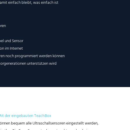
amit einfach bleibt, was einfach ist
oren
el und Sensor
on im Internet
soren noch programmiert werden können
sorgenerationen unterstützen wird
it der eingebauten TeachBox
önnen bequem alle Ultraschallsensoren eingestellt werden,