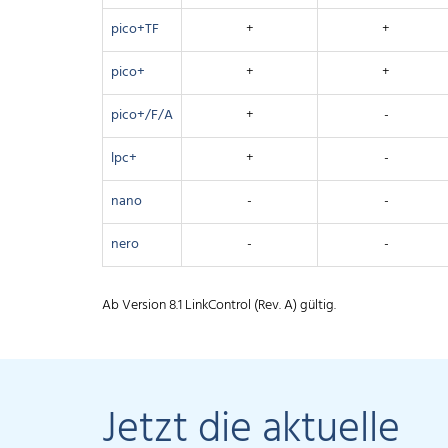
pico+TF
+
+
pico+
+
+
pico+/F/A
+
-
lpc+
+
-
nano
-
-
nero
-
-
Ab Version 8.1 LinkControl (Rev. A) gültig.
Jetzt die aktuelle