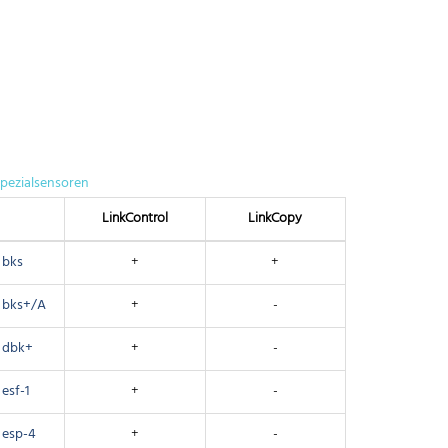
pezialsensoren
Link­Control
Link­Copy
bks
+
+
bks+/A
+
-
dbk+
+
-
esf-1
+
-
esp-4
+
-