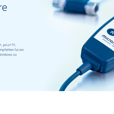
re
+, pico+TF,
empfehlen für ein
 Windows zu