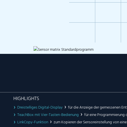
HIGHLIGHTS
Dreistelliges Digital-Display
für die Anzeige der gemessenen En
TeachBox mit Vier-Tasten-Bedienung
für eine Programmierung 
LinkCopy-Funktion
zum Kopieren der Sensoreinstellung von ein