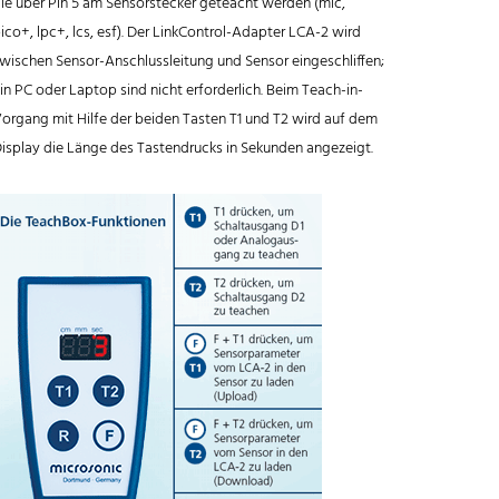
ie über Pin 5 am Sensorstecker geteacht werden (mic,
ico+, lpc+, lcs, esf). Der LinkControl-Adapter LCA-2 wird
wischen Sensor-Anschlussleitung und Sensor eingeschliffen;
in PC oder Laptop sind nicht erforderlich. Beim Teach-in-
organg mit Hilfe der beiden Tasten T1 und T2 wird auf dem
isplay die Länge des Tastendrucks in Sekunden angezeigt.