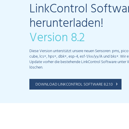
LinkControl Softwa
herunterladen!
Version 8.2
Diese Version unterstützt unsere neuen Sensoren: pms, pico
cube, lcs+, hps+, dbk+, esp-4, esf-1/xx/yy/A und bks+. Wir 
Update vorher die bestehende LinkControl Software unter
löschen.
DOWNLOAD LINKCONTROL SOFTWARE 8.2.1.0