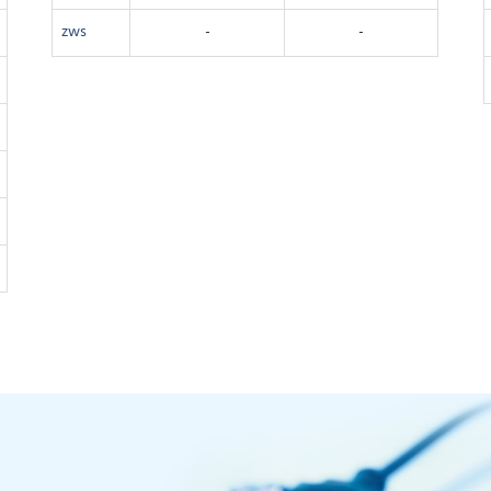
zws
-
-