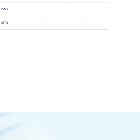
ews
-
-
pms
+
+