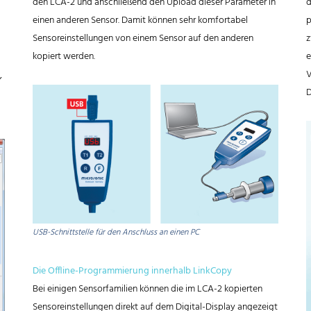
den LCA-2 und anschließend den Upload dieser Parameter in
d
einen anderen Sensor. Damit können sehr komfortabel
p
Sensoreinstellungen von einem Sensor auf den anderen
z
kopiert werden.
e
V
,
D
USB-Schnittstelle für den Anschluss an einen PC
Die Offline-Programmierung innerhalb LinkCopy
Bei einigen Sensorfamilien können die im LCA-2 kopierten
Sensoreinstellungen direkt auf dem Digital-Display angezeigt