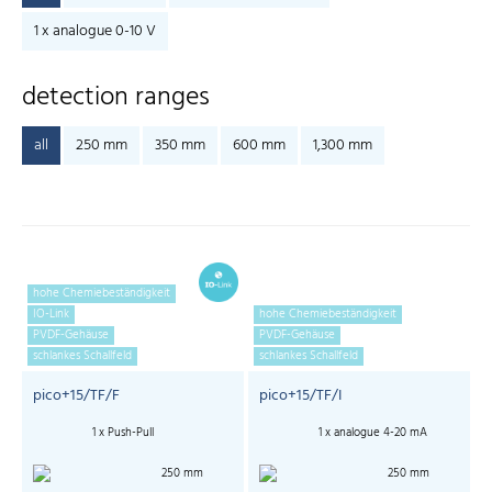
1 x analogue 0-10 V
detection ranges
all
250 mm
350 mm
600 mm
1,300 mm
hohe Chemiebeständigkeit
IO-Link
hohe Chemiebeständigkeit
PVDF-Gehäuse
PVDF-Gehäuse
schlankes Schallfeld
schlankes Schallfeld
pico+15/TF/F
pico+15/TF/I
1 x Push-Pull
1 x analogue 4-20 mA
250 mm
250 mm