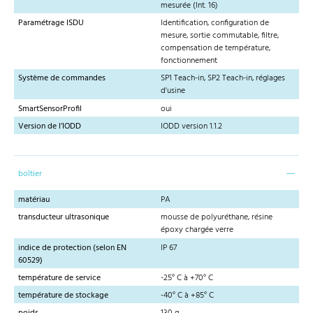
mesurée (Int. 16)
Paramétrage ISDU
Identification, configuration de
mesure, sortie commutable, filtre,
compensation de température,
fonctionnement
Système de commandes
SP1 Teach-in, SP2 Teach-in, réglages
d'usine
SmartSensorProfil
oui
Version de l’IODD
IODD version 1.1.2
boîtier
matériau
PA
transducteur ultrasonique
mousse de polyuréthane, résine
époxy chargée verre
indice de protection (selon EN
IP 67
60529)
température de service
-25° C à +70° C
température de stockage
-40° C à +85° C