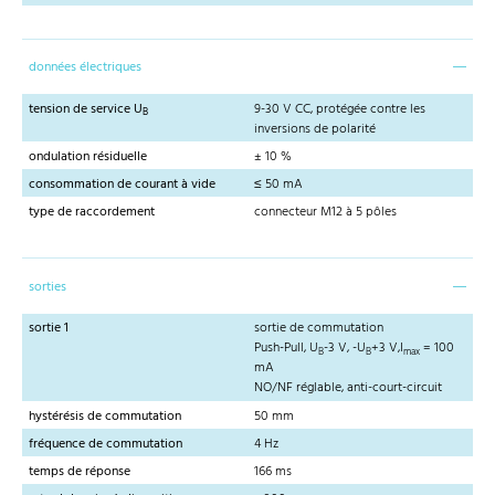
données électriques
tension de service U
9-30 V CC, protégée contre les
B
inversions de polarité
ondulation résiduelle
± 10 %
consommation de courant à vide
≤ 50 mA
type de raccordement
connecteur M12 à 5 pôles
sorties
sortie 1
sortie de commutation
Push-Pull, U
-3 V, -U
+3 V,I
= 100
B
B
max
mA
NO/NF réglable, anti-court-circuit
hystérésis de commutation
50 mm
fréquence de commutation
4 Hz
temps de réponse
166 ms