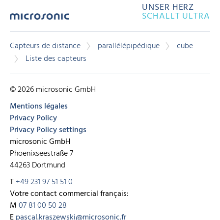
UNSER HERZ
SCHALLT ULTRA
Capteurs de distance
parallélépipédique
cube
Liste des capteurs
© 2026 microsonic GmbH
Mentions légales
Privacy Policy
Privacy Policy settings
microsonic GmbH
Phoenixseestraße 7
44263 Dortmund
T
+49 231 97 51 51 0
Votre contact commercial français:
M
07 81 00 50 28
E
pascal.kraszewski@microsonic.fr