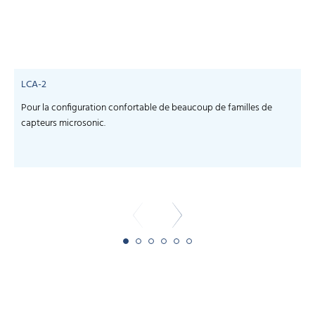
LCA-2
Pour la configuration confortable de beaucoup de familles de
S
capteurs microsonic.
c
-