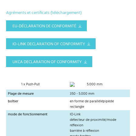
Agréments et certificats (téléchargement)
EU-DÉCLARATION DE CONFORMITÉ
IO-LINK DECLARATION OF CONFORMITY
UKCA DECLARATION OF CONFORMITY
1 x Push-Pull
5.000 mm
Plage de mesure
350 - 5.000 mm
boîtier
en forme de parallélépipède
rectangle
mode de fonctionnement
IO-Link
détecteur de proximité/mode
réflexion
barrière à réflexion