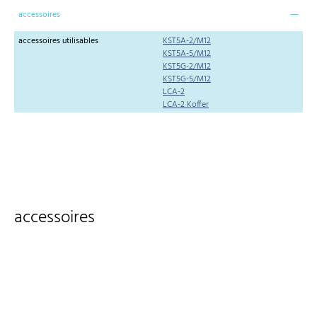
accessoires
accessoires utilisables
KST5A-2/M12
KST5A-5/M12
KST5G-2/M12
KST5G-5/M12
LCA-2
LCA-2 Koffer
accessoires