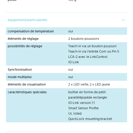
poids
130 g
équipement/particularités
compensation de température
oui
éléments de réglage
2 boutons-poussoirs
possibilités de réglage
Teach-in via un bouton poussoir
Teach-in via l’entrée Com ou Pin 5
LCA-2 avec le LinkControl
IO-Link
Synchronisation
oui
mode multiplex
oui
éléments de visualisation
2 x LED verte, 2 x LED jaune
caractéristiques spéciales
boîtier en forme de petit
parallélépipède rectangle
IO-Link version 1.1
Smart Sensor Profile
UL listed
QuickLock mounting bracket