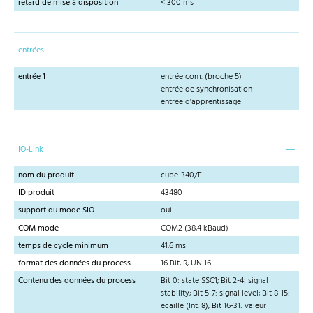
retard de mise à disposition
< 300 ms
entrées
entrée 1
entrée com. (broche 5)
entrée de synchronisation
entrée d'apprentissage
IO-Link
nom du produit
cube-340/F
ID produit
43480
support du mode SIO
oui
COM mode
COM2 (38,4 kBaud)
temps de cycle minimum
41,6 ms
format des données du process
16 Bit, R, UNI16
Contenu des données du process
Bit 0: state SSC1; Bit 2-4: signal
stability; Bit 5-7: signal level; Bit 8-15:
écaille (Int. 8); Bit 16-31: valeur