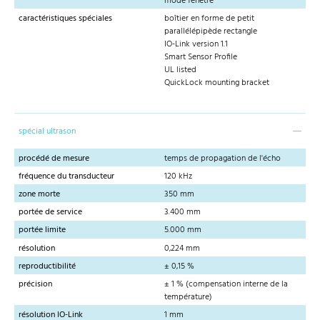
mode fenêtre
caractéristiques spéciales
boîtier en forme de petit
parallélépipède rectangle
IO-Link version 1.1
Smart Sensor Profile
UL listed
QuickLock mounting bracket
spécial ultrason
procédé de mesure
temps de propagation de l'écho
fréquence du transducteur
120 kHz
zone morte
350 mm
portée de service
3.400 mm
portée limite
5.000 mm
résolution
0,224 mm
reproductibilité
± 0,15 %
précision
± 1 % (compensation interne de la
température)
résolution IO-Link
1 mm