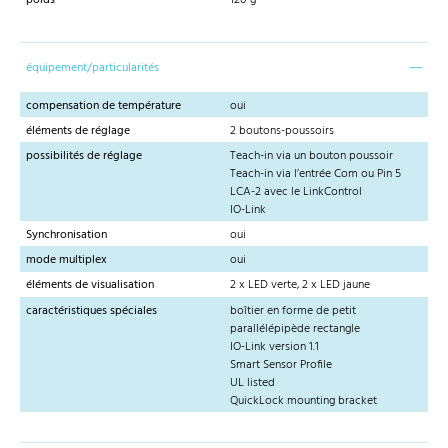
poids
120 g
équipement/particularités
compensation de température
oui
éléments de réglage
2 boutons-poussoirs
possibilités de réglage
Teach-in via un bouton poussoir
Teach-in via l’entrée Com ou Pin 5
LCA-2 avec le LinkControl
IO-Link
Synchronisation
oui
mode multiplex
oui
éléments de visualisation
2 x LED verte, 2 x LED jaune
caractéristiques spéciales
boîtier en forme de petit
parallélépipède rectangle
IO-Link version 1.1
Smart Sensor Profile
UL listed
QuickLock mounting bracket