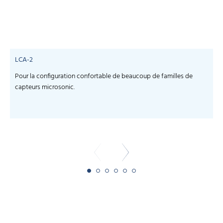
LCA-2
Pour la configuration confortable de beaucoup de familles de
S
capteurs microsonic.
c
-