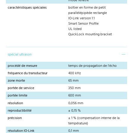
mode fenêtre
caractéristiques spéciales
boîtier en forme de petit
parallélépipède rectangle
IO-Link version 1.1
Smart Sensor Profile
UL listed
QuickLock mounting bracket
spécial ultrason
procédé de mesure
temps de propagation de l'écho
fréquence du transducteur
400 kHz
zone morte
65 mm
portée de service
350 mm
portée limite
600 mm
résolution
0,056 mm
reproductibilité
± 0,15 %
précision
± 1 % (compensation interne de la
température)
résolution IO-Link
0,1 mm