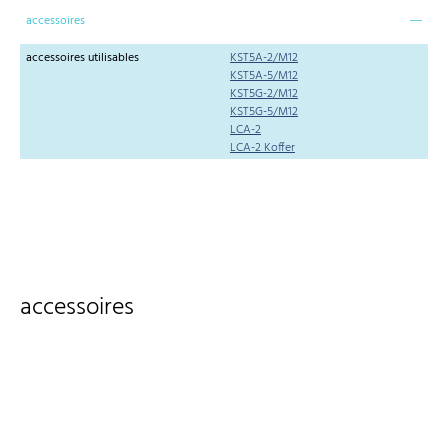
accessoires
accessoires utilisables
KST5A-2/M12
KST5A-5/M12
KST5G-2/M12
KST5G-5/M12
LCA-2
LCA-2 Koffer
accessoires