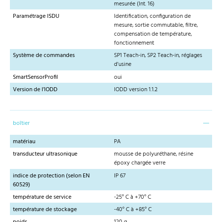
mesurée (Int. 16)
Paramétrage ISDU
Identification, configuration de
mesure, sortie commutable, filtre,
compensation de température,
fonctionnement
Système de commandes
SP1 Teach-in, SP2 Teach-in, réglages
d'usine
SmartSensorProfil
oui
Version de l’IODD
IODD version 1.1.2
boîtier
matériau
PA
transducteur ultrasonique
mousse de polyuréthane, résine
époxy chargée verre
indice de protection (selon EN
IP 67
60529)
température de service
-25° C à +70° C
température de stockage
-40° C à +85° C