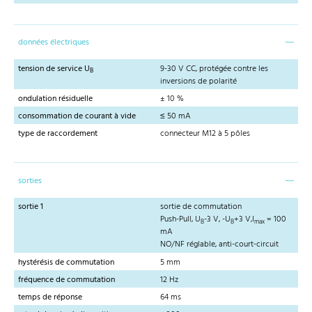
données électriques
tension de service U
9-30 V CC, protégée contre les
B
inversions de polarité
ondulation résiduelle
± 10 %
consommation de courant à vide
≤ 50 mA
type de raccordement
connecteur M12 à 5 pôles
sorties
sortie 1
sortie de commutation
Push-Pull, U
-3 V, -U
+3 V,I
= 100
B
B
max
mA
NO/NF réglable, anti-court-circuit
hystérésis de commutation
5 mm
fréquence de commutation
12 Hz
temps de réponse
64 ms