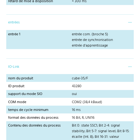
retard de mise à disposition
< 300 ms
entrées
entrée 1
entrée com. (broche 5)
entrée de synchronisation
entrée d'apprentissage
IO-Link
nom du produit
cube-35/F
ID produit
43280
support du mode SIO
oui
COM mode
COM2 (38,4 kBaud)
temps de cycle minimum
16 ms
format des données du process
16 Bit, R, UNI16
Contenu des données du process
Bit 0: state SSC1; Bit 2-4: signal
stability; Bit 5-7: signal level; Bit 8-15:
écaille (Int. 8); Bit 16-31: valeur