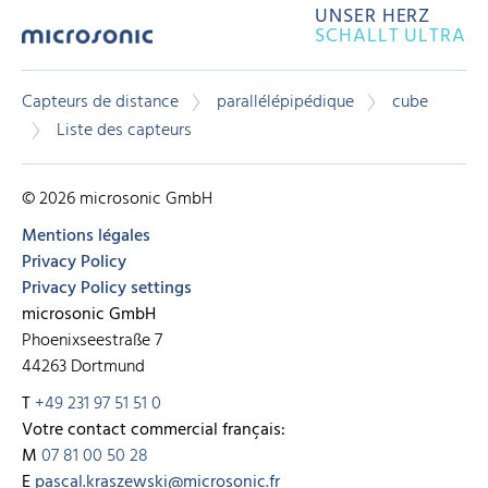
UNSER HERZ
SCHALLT ULTRA
Capteurs de distance
parallélépipédique
cube
Liste des capteurs
© 2026 microsonic GmbH
Mentions légales
Privacy Policy
Privacy Policy settings
microsonic GmbH
Phoenixseestraße 7
44263 Dortmund
T
+49 231 97 51 51 0
Votre contact commercial français:
M
07 81 00 50 28
E
pascal.kraszewski@microsonic.fr