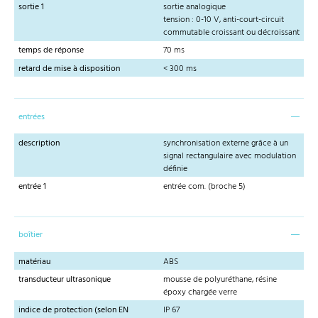
sortie 1
sortie analogique
tension : 0-10 V, anti-court-circuit
commutable croissant ou décroissant
temps de réponse
70 ms
retard de mise à disposition
< 300 ms
entrées
description
synchronisation externe grâce à un
signal rectangulaire avec modulation
définie
entrée 1
entrée com. (broche 5)
boîtier
matériau
ABS
transducteur ultrasonique
mousse de polyuréthane, résine
époxy chargée verre
indice de protection (selon EN
IP 67