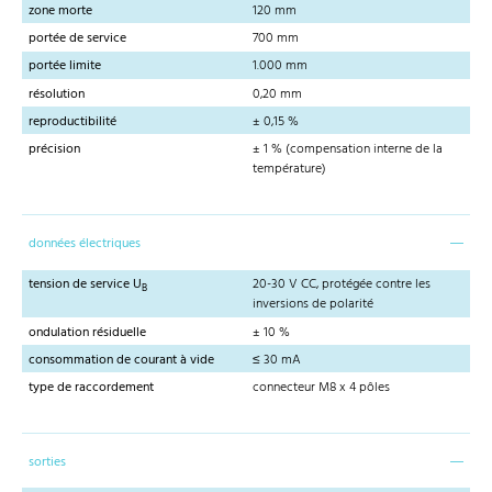
zone morte
120 mm
portée de service
700 mm
portée limite
1.000 mm
résolution
0,20 mm
reproductibilité
± 0,15 %
précision
± 1 % (compensation interne de la
température)
données électriques
tension de service U
20-30 V CC, protégée contre les
B
inversions de polarité
ondulation résiduelle
± 10 %
consommation de courant à vide
≤ 30 mA
type de raccordement
connecteur M8 x 4 pôles
sorties