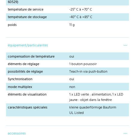
60529)
température de service
-25° C à +70° C
température de stockage
-40° C à +85° C
poids
11 g
équipement/particularités
compensation de température
oui
éléments de réglage
1 bouton poussoir
possibilités de réglage
Teach-in via push-button
Synchronisation
oui
mode multiplex
non
éléments de visualisation
1 x LED verte : alimentation, 1 x LED
jaune : objet dans la fenêtre
caractéristiques spéciales
kleine quaderförmige Bauform
UL Listed
accessoires