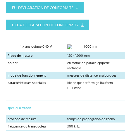
EU-DÉCLARATION DE CONFORMITÉ
UKCA DECLARATION OF CONFORMITY
1 x analogique 0-10 V
1.000 mm
Plage de mesure
120 - 1.000 mm
boîtier
en forme de parallélépipède
rectangle
mode de fonctionnement
mesures de distance analogiques
caractéristiques spéciales
kleine quaderförmige Bauform
UL Listed
spécial ultrason
procédé de mesure
temps de propagation de l'écho
fréquence du transducteur
300 kHz