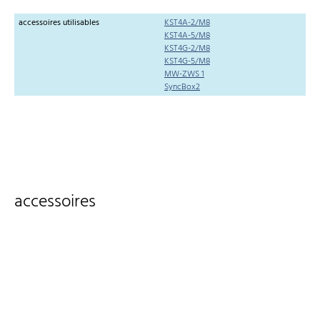
accessoires utilisables
KST4A-2/M8
KST4A-5/M8
KST4G-2/M8
KST4G-5/M8
MW-ZWS 1
SyncBox2
accessoires