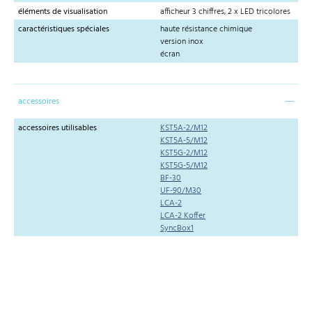
éléments de visualisation
afficheur 3 chiffres, 2 x LED tricolores
caractéristiques spéciales
haute résistance chimique
version inox
écran
accessoires
accessoires utilisables
KST5A-2/M12
KST5A-5/M12
KST5G-2/M12
KST5G-5/M12
BF-30
UF-90/M30
LCA-2
LCA-2 Koffer
SyncBox1