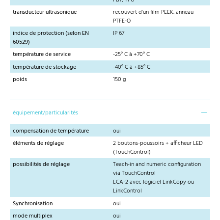
transducteur ultrasonique
recouvert d'un film PEEK, anneau
PTFE-O
indice de protection (selon EN
IP 67
60529)
température de service
-25° C à +70° C
température de stockage
-40° C à +85° C
poids
150 g
équipement/particularités
compensation de température
oui
éléments de réglage
2 boutons-poussoirs + afficheur LED
(TouchControl)
possibilités de réglage
Teach-in and numeric configuration
via TouchControl
LCA-2 avec logiciel LinkCopy ou
LinkControl
Synchronisation
oui
mode multiplex
oui