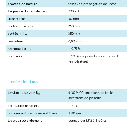
procédé de mesure
temps de propagation de l'écho
fréquence du transducteur
320 kHz
zone morte
30 mm
portée de service
250 mm
portée limite
350 mm
résolution
0,025 mm
reproductibilité
± 0,15 %
précision
± 1 % (compensation interne de la
température)
données électriques
tension de service U
9-30 V CC, protégée contre les
B
inversions de polarité
ondulation résiduelle
± 10 %
consommation de courant à vide
≤ 80 mA
type de raccordement
connecteur M12 à 5 pôles