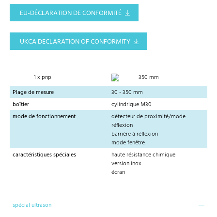
EU-DÉCLARATION DE CONFORMITÉ
UKCA DECLARATION OF CONFORMITY
1 x pnp
350 mm
Plage de mesure
30 - 350 mm
boîtier
cylindrique M30
mode de fonctionnement
détecteur de proximité/mode
réflexion
barrière à réflexion
mode fenêtre
caractéristiques spéciales
haute résistance chimique
version inox
écran
spécial ultrason