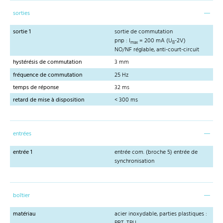
sorties
sortie 1
sortie de commutation
pnp : I
= 200 mA (U
-2V)
max
B
NO/NF réglable, anti-court-circuit
hystérésis de commutation
3 mm
fréquence de commutation
25 Hz
temps de réponse
32 ms
retard de mise à disposition
< 300 ms
entrées
entrée 1
entrée com. (broche 5) entrée de
synchronisation
boîtier
matériau
acier inoxydable, parties plastiques :
PBT, TPU