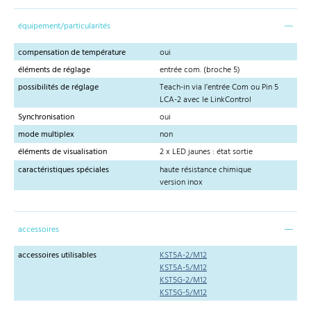
équipement/particularités
compensation de température
oui
éléments de réglage
entrée com. (broche 5)
possibilités de réglage
Teach-in via l’entrée Com ou Pin 5
LCA-2 avec le LinkControl
Synchronisation
oui
mode multiplex
non
éléments de visualisation
2 x LED jaunes : état sortie
caractéristiques spéciales
haute résistance chimique
version inox
accessoires
accessoires utilisables
KST5A-2/M12
KST5A-5/M12
KST5G-2/M12
KST5G-5/M12