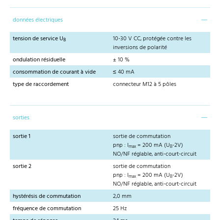
données électriques
tension de service U
10-30 V CC, protégée contre les
B
inversions de polarité
ondulation résiduelle
± 10 %
consommation de courant à vide
≤ 40 mA
type de raccordement
connecteur M12 à 5 pôles
sorties
sortie 1
sortie de commutation
pnp : I
= 200 mA (U
-2V)
max
B
NO/NF réglable, anti-court-circuit
sortie 2
sortie de commutation
pnp : I
= 200 mA (U
-2V)
max
B
NO/NF réglable, anti-court-circuit
hystérésis de commutation
2,0 mm
fréquence de commutation
25 Hz