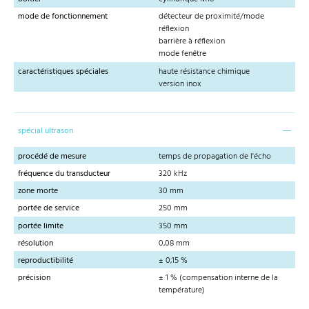
mode de fonctionnement
détecteur de proximité/mode
réflexion
barrière à réflexion
mode fenêtre
caractéristiques spéciales
haute résistance chimique
version inox
spécial ultrason
procédé de mesure
temps de propagation de l'écho
fréquence du transducteur
320 kHz
zone morte
30 mm
portée de service
250 mm
portée limite
350 mm
résolution
0,08 mm
reproductibilité
± 0,15 %
précision
± 1 % (compensation interne de la
température)