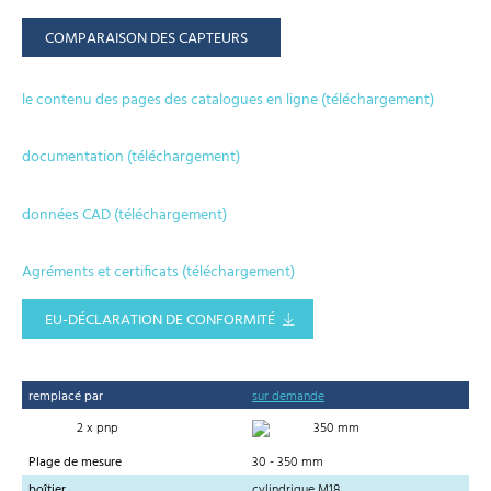
COMPARAISON DES CAPTEURS
le contenu des pages des catalogues en ligne (téléchargement)
documentation (téléchargement)
données CAD (téléchargement)
Agréments et certificats (téléchargement)
EU-DÉCLARATION DE CONFORMITÉ
remplacé par
sur demande
2 x pnp
350 mm
Plage de mesure
30 - 350 mm
boîtier
cylindrique M18