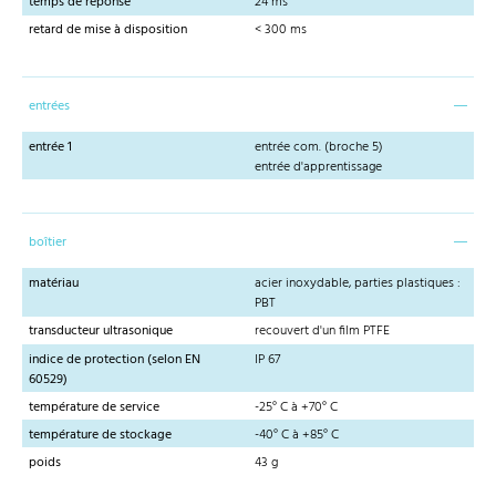
temps de réponse
24 ms
retard de mise à disposition
< 300 ms
entrées
entrée 1
entrée com. (broche 5)
entrée d'apprentissage
boîtier
matériau
acier inoxydable, parties plastiques :
PBT
transducteur ultrasonique
recouvert d'un film PTFE
indice de protection (selon EN
IP 67
60529)
température de service
-25° C à +70° C
température de stockage
-40° C à +85° C
poids
43 g