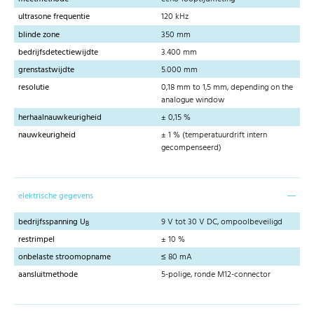
ultrasone frequentie
120 kHz
blinde zone
350 mm
bedrijfsdetectiewijdte
3.400 mm
grenstastwijdte
5.000 mm
resolutie
0,18 mm to 1,5 mm, depending on the
analogue window
herhaalnauwkeurigheid
± 0,15 %
nauwkeurigheid
± 1 % (temperatuurdrift intern
gecompenseerd)
elektrische gegevens
bedrijfsspanning U
9 V tot 30 V DC, ompoolbeveiligd
B
restrimpel
± 10 %
onbelaste stroomopname
≤ 80 mA
aansluitmethode
5-polige, ronde M12-connector