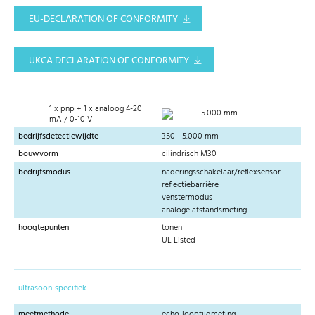
EU-DECLARATION OF CONFORMITY
UKCA DECLARATION OF CONFORMITY
1 x pnp + 1 x analoog 4-20
5.000 mm
mA / 0-10 V
bedrijfsdetectiewijdte
350 - 5.000 mm
bouwvorm
cilindrisch M30
bedrijfsmodus
naderingsschakelaar/reflexsensor
reflectiebarrière
venstermodus
analoge afstandsmeting
hoogtepunten
tonen
UL Listed
ultrasoon-specifiek
meetmethode
echo-looptijdmeting