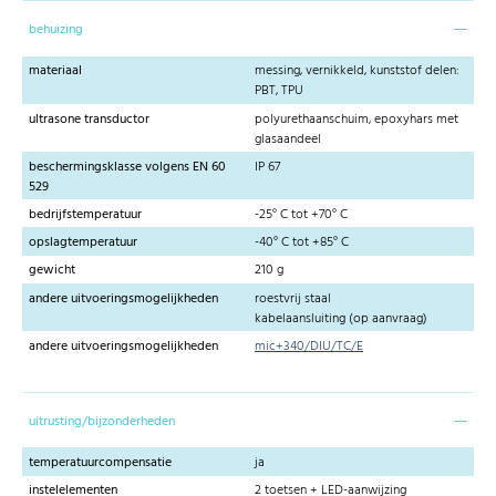
behuizing
materiaal
messing, vernikkeld, kunststof delen:
PBT, TPU
ultrasone transductor
polyurethaanschuim, epoxyhars met
glasaandeel
beschermingsklasse volgens EN 60
IP 67
529
bedrijfstemperatuur
-25° C tot +70° C
opslagtemperatuur
-40° C tot +85° C
gewicht
210 g
andere uitvoeringsmogelijkheden
roestvrij staal
kabelaansluiting (op aanvraag)
andere uitvoeringsmogelijkheden
mic+340/DIU/TC/E
uitrusting/bijzonderheden
temperatuurcompensatie
ja
instelelementen
2 toetsen + LED-aanwijzing