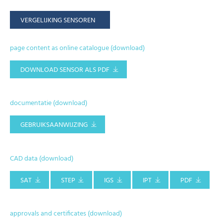
VERGELIJKING SENSOREN
page content as online catalogue (download)
DOWNLOAD SENSOR ALS PDF
documentatie (download)
GEBRUIKSAANWIJZING
CAD data (download)
SAT
STEP
IGS
IPT
PDF
approvals and certificates (download)