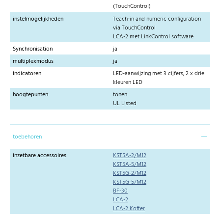
(TouchControl)
instelmogelijkheden
Teach-in and numeric configuration
via TouchControl
LCA-2 met LinkControl software
Synchronisation
ja
multiplexmodus
ja
indicatoren
LED-aanwijzing met 3 cijfers, 2 x drie
kleuren LED
hoogtepunten
tonen
UL Listed
toebehoren
inzetbare accessoires
KST5A-2/M12
KST5A-5/M12
KST5G-2/M12
KST5G-5/M12
BF-30
LCA-2
LCA-2 Koffer