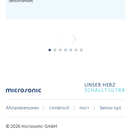
sensorfamilies
s
-
UNSER HERZ
SCHALLT ULTRA
Afstandsensoren
cilindrisch
mic+
Sensor lijst
© 2026 microsonic GmbH