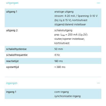
uitgangen
uitgang 1
analoge uitgang
stroom: 4-20 mA / Spanning: 0-10 V
(bij U
≥ 15 V), kortsluitvast
B
stijgend/dalend instelbaar
uitgang 2
schakeluitgang
pnp: I
= 200 mA (U
-2V)
max
B
sluiter/opener instelbaar,
kortsluitvast
schakelhysterese
50 mm
schakelfrequentie
4 Hz
reactietijd
180 ms
opstarttijd
< 380 ms
ingangen
ingang 1
com-ingang
synchronisatie-ingang