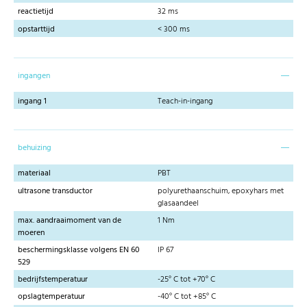
reactietijd
32 ms
opstarttijd
< 300 ms
ingangen
ingang 1
Teach-in-ingang
behuizing
materiaal
PBT
ultrasone transductor
polyurethaanschuim, epoxyhars met
glasaandeel
max. aandraaimoment van de
1 Nm
moeren
beschermingsklasse volgens EN 60
IP 67
529
bedrijfstemperatuur
-25° C tot +70° C
opslagtemperatuur
-40° C tot +85° C