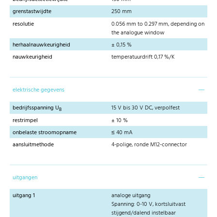
grenstastwijdte
250 mm
resolutie
0.056 mm to 0.297 mm, depending on
the analogue window
herhaalnauwkeurigheid
± 0,15 %
nauwkeurigheid
temperatuurdrift 0,17 %/K
elektrische gegevens
bedrijfsspanning U
15 V bis 30 V DC, verpolfest
B
restrimpel
± 10 %
onbelaste stroomopname
≤ 40 mA
aansluitmethode
4-polige, ronde M12-connector
uitgangen
uitgang 1
analoge uitgang
Spanning: 0-10 V, kortsluitvast
stijgend/dalend instelbaar