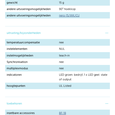
gewicht
15 g
andere uitvoeringsmogelijkheden
90° hoekkop
andere uitvoeringsmogelijkheden
nero-15/WK/CU
uitrusting/bijzonderheden
temperatuurcompensatie
nee
instelelementen
NUL
instelmogelijkheden
teach-in
Synchronisation
nee
multiplexmodus
nee
indicatoren
LED groen: bedrijf, 1 x LED geel: state
of output
hoogtepunten
UL Listed
toebehoren
inzetbare accessoires
BF-18