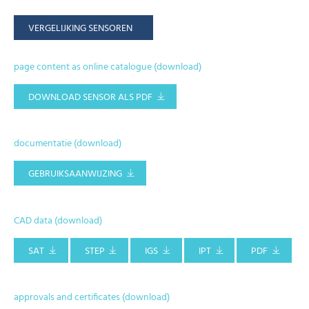
VERGELIJKING SENSOREN
page content as online catalogue (download)
DOWNLOAD SENSOR ALS PDF
documentatie (download)
GEBRUIKSAANWIJZING
CAD data (download)
SAT
STEP
IGS
IPT
PDF
approvals and certificates (download)