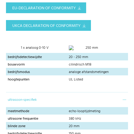
EU-DECLARATION OF CONFORMITY
UKCA DECLARATION OF CONFORMITY
1 x analoog 0-10 V
250 mm
bedrijfsdetectiewijdte
20 - 250 mm
bouwvorm
cilindrisch M18
bedrijfsmodus
analoge afstandsmetingen
hoogtepunten
UL Listed
ultrasoon-specifiek
meetmethode
echo-looptijdmeting
ultrasone frequentie
380 kHz
blinde zone
20 mm
bedrijfsdetectiewijdte
150 mm