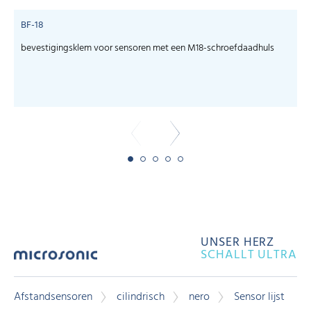
BF-18
bevestigingsklem voor sensoren met een M18-schroefdaadhuls
c
UNSER HERZ
SCHALLT ULTRA
Afstandsensoren
cilindrisch
nero
Sensor lijst