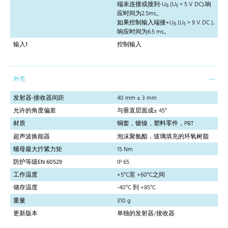
端未连接或接到-U
(U
< 5 V DC),响
B
E
应时间为2.5ms。
如果控制输入端接+U
(U
> 9 V DC ),
B
E
响应时间为6.5 ms。
输入1
控制输入
外壳
发射器-接收器间距
40 mm ± 3 mm
允许的角度偏差
与垂直层面成± 45°
材质
铜套，镀镍，塑料零件，PBT
超声波换能器
泡沫聚氨酯，玻璃填充的环氧树脂
螺母最大拧紧力矩
15 Nm
防护等级EN 60529
IP 65
工作温度
+5°C至 +60°C之间
储存温度
-40°C 到 +85°C
重量
310 g
更新版本
单独的发射器/接收器