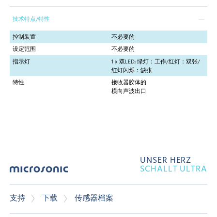
技术特点/特性
控制装置
不必要的
设定范围
不必要的
指示灯
1 x 双LED; 绿灯：工作/红灯：双张/
红灯闪烁：缺张
特性
接收器胶体的
横向声波出口
UNSER HERZ
SCHALLT ULTRA
支持
下载
传感器档案