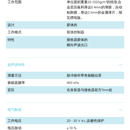
2
工作范围
单位面积重量20-1200g/m
的纸张,合
金层压板和厚达0.4mm的薄膜，自动
粘附膜，厚达0.3mm的金属薄片，细
瓦楞纸版。
设计
胶体的
工作模式
双张控制器
特性
接收器胶体的
横向声波出口
超声波特性
测量方法
脉冲操作带有振幅估算
换能器频率
400 kHz
盲区
在发射器与接收器前方7mm处
电气数据
工作电压
20 - 30 V d.c.,反极性保护
电压脉动
± 10 %