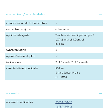
equipamiento/particularidades
compensación de la temperatura
sí
elementos de ajuste
entrada com
opciones de ajuste
Teach-in via com input on pin 5
LCA-2 with LinkControl
IO-Link
Synchronisation
sí
operación en multiplex
sí
indicadores
2 LED verde, 2 LED amarillo
caracteristicas principales
IO-Link
Smart Sensor Profile
UL Listed
accesorios
accesorios aplicables
KST5A-2/M12
KST5A-5/M12