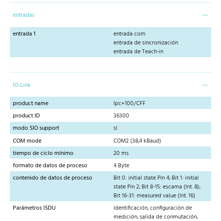
entradas
entrada 1
entrada com
entrada de sincronización
entrada de Teach-in
IO-Link
product name
lpc+100/CFF
product ID
36300
modo SIO support
sí
COM mode
COM2 (38,4 kBaud)
tiempo de ciclo mínimo
20 ms
formato de datos de proceso
4 Byte
contenido de datos de proceso
Bit 0: initial state Pin 4; Bit 1: initial
state Pin 2; Bit 8-15: escama (Int. 8);
Bit 16-31: measured value (Int. 16)
Parámetros ISDU
Identificación, configuración de
medición, salida de conmutación,