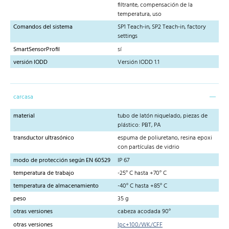
filtrante, compensación de la
temperatura, uso
Comandos del sistema
SP1 Teach-in, SP2 Teach-in, factory
settings
SmartSensorProfil
sí
versión IODD
Versión IODD 1.1
carcasa
material
tubo de latón niquelado, piezas de
plástico: PBT, PA
transductor ultrasónico
espuma de poliuretano, resina epoxi
con partículas de vidrio
modo de protección según EN 60529
IP 67
temperatura de trabajo
-25° C hasta +70° C
temperatura de almacenamiento
-40° C hasta +85° C
peso
35 g
otras versiones
cabeza acodada 90°
otras versiones
lpc+100/WK/CFF