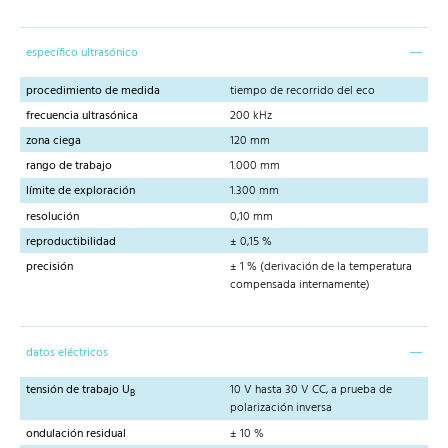
específico ultrasónico
procedimiento de medida
tiempo de recorrido del eco
frecuencia ultrasónica
200 kHz
zona ciega
120 mm
rango de trabajo
1.000 mm
límite de exploración
1.300 mm
resolución
0,10 mm
reproductibilidad
± 0,15 %
precisión
± 1 % (derivación de la temperatura
compensada internamente)
datos eléctricos
tensión de trabajo U
10 V hasta 30 V CC, a prueba de
B
polarización inversa
ondulación residual
± 10 %