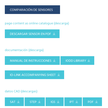
COMPARACIÓN DE SENSORES
page content as online catalogue (descarga)
DESCARGAR SENSOR EN PDF
documentación (descarga)
MANUAL DE INSTRUCCIONES
IODD LIBRARY
IO-LINK ACCOMPANYING SHEET
datos CAD (descargas)
SAT
STEP
IGS
IPT
PDF