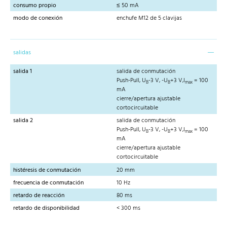
consumo propio
≤ 50 mA
modo de conexión
enchufe M12 de 5 clavijas
salidas
salida 1
salida de conmutación
Push-Pull, U
-3 V, -U
+3 V,I
= 100
B
B
max
mA
cierre/apertura ajustable
cortocircuitable
salida 2
salida de conmutación
Push-Pull, U
-3 V, -U
+3 V,I
= 100
B
B
max
mA
cierre/apertura ajustable
cortocircuitable
histéresis de conmutación
20 mm
frecuencia de conmutación
10 Hz
retardo de reacción
80 ms
retardo de disponibilidad
< 300 ms