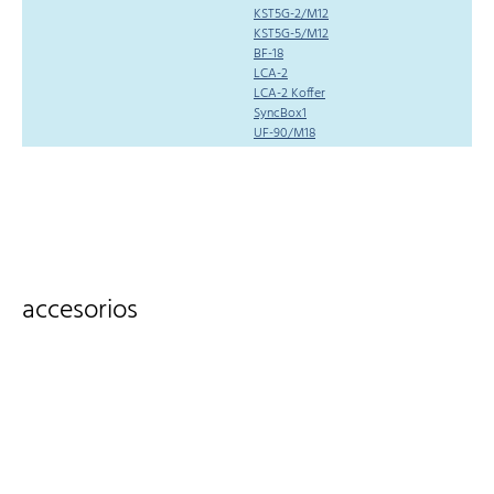
KST5G-2/M12
KST5G-5/M12
BF-18
LCA-2
LCA-2 Koffer
SyncBox1
UF-90/M18
accesorios