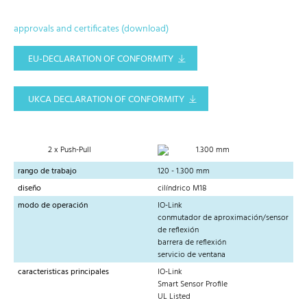
approvals and certificates (download)
EU-DECLARATION OF CONFORMITY
UKCA DECLARATION OF CONFORMITY
2 x Push-Pull
1.300 mm
rango de trabajo
120 - 1.300 mm
diseño
cilíndrico M18
modo de operación
IO-Link
conmutador de aproximación/sensor
de reflexión
barrera de reflexión
servicio de ventana
caracteristicas principales
IO-Link
Smart Sensor Profile
UL Listed