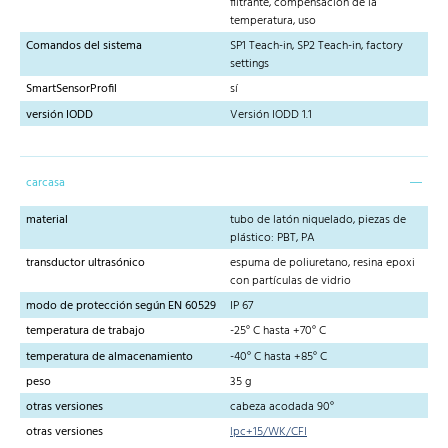
filtrante, compensación de la
temperatura, uso
Comandos del sistema
SP1 Teach-in, SP2 Teach-in, factory
settings
SmartSensorProfil
sí
versión IODD
Versión IODD 1.1
carcasa
material
tubo de latón niquelado, piezas de
plástico: PBT, PA
transductor ultrasónico
espuma de poliuretano, resina epoxi
con partículas de vidrio
modo de protección según EN 60529
IP 67
temperatura de trabajo
-25° C hasta +70° C
temperatura de almacenamiento
-40° C hasta +85° C
peso
35 g
otras versiones
cabeza acodada 90°
otras versiones
lpc+15/WK/CFI