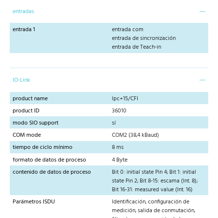
entradas
entrada 1
entrada com
entrada de sincronización
entrada de Teach-in
IO-Link
product name
lpc+15/CFI
product ID
36010
modo SIO support
sí
COM mode
COM2 (38,4 kBaud)
tiempo de ciclo mínimo
8 ms
formato de datos de proceso
4 Byte
contenido de datos de proceso
Bit 0: initial state Pin 4; Bit 1: initial
state Pin 2; Bit 8-15: escama (Int. 8);
Bit 16-31: measured value (Int. 16)
Parámetros ISDU
Identificación, configuración de
medición, salida de conmutación,