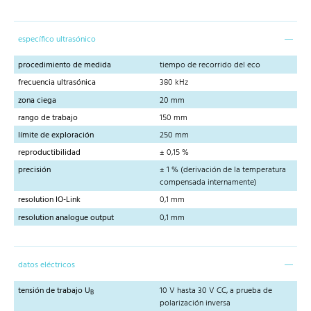
específico ultrasónico
procedimiento de medida
tiempo de recorrido del eco
frecuencia ultrasónica
380 kHz
zona ciega
20 mm
rango de trabajo
150 mm
límite de exploración
250 mm
reproductibilidad
± 0,15 %
precisión
± 1 % (derivación de la temperatura
compensada internamente)
resolution IO-Link
0,1 mm
resolution analogue output
0,1 mm
datos eléctricos
tensión de trabajo U
10 V hasta 30 V CC, a prueba de
B
polarización inversa