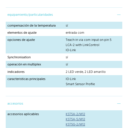
equipamiento/particularidades
compensación de la temperatura
sí
elementos de ajuste
entrada com
opciones de ajuste
Teach-in via com input on pin 5
LCA-2 with LinkControl
IO-Link
Synchronisation
sí
operación en multiplex
sí
indicadores
2 LED verde, 2 LED amarillo
caracteristicas principales
IO-Link
Smart Sensor Profile
accesorios
accesorios aplicables
KST5A-2/M12
KST5A-5/M12
KST5G-2/M12