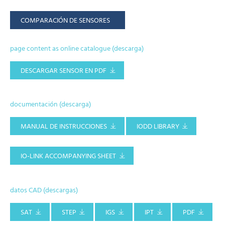
COMPARACIÓN DE SENSORES
page content as online catalogue (descarga)
DESCARGAR SENSOR EN PDF
documentación (descarga)
MANUAL DE INSTRUCCIONES
IODD LIBRARY
IO-LINK ACCOMPANYING SHEET
datos CAD (descargas)
SAT
STEP
IGS
IPT
PDF