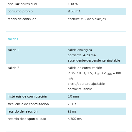
ondulación residual
± 10 %
consumo propio
≤ 50 mA
modo de conexión
enchufe M12 de 5 clavijas
salidas
salida 1
salida analógica
corriente: 4-20 mA
ascendente/descendente ajustable
salida 2
salida de conmutación
Push-Pull, U
-3 V, -U
+3 V,I
= 100
B
B
max
mA
cierre/apertura ajustable
cortocircuitable
histéresis de conmutación
2,0 mm
frecuencia de conmutación
25 Hz
retardo de reacción
32 ms
retardo de disponibilidad
< 300 ms