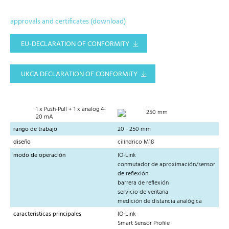
approvals and certificates (download)
EU-DECLARATION OF CONFORMITY
UKCA DECLARATION OF CONFORMITY
1 x Push-Pull + 1 x analog 4-
250 mm
20 mA
rango de trabajo
20 - 250 mm
diseño
cilíndrico M18
modo de operación
IO-Link
conmutador de aproximación/sensor
de reflexión
barrera de reflexión
servicio de ventana
medición de distancia analógica
caracteristicas principales
IO-Link
Smart Sensor Profile