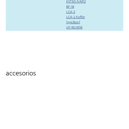
KST5G-5/M12
BF-18
LCA-2
LCA-2 Koffer
SyncBox1
UF-90/M18
accesorios