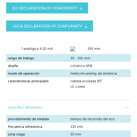
EU-DECLARATION OF CONFORMITY
UKCA DECLARATION OF CONFORMITY
1 analógica 4-20 mA
350 mm
rango de trabajo
30 - 350 mm
diseño
cilíndrico M18
modo de operación
medición analóg. de distancia
caracteristicas principales
cabeza acodada 90°
UL Listed
específico ultrasónico
procedimiento de medida
tiempo de recorrido del eco
frecuencia ultrasónica
320 kHz
zona ciega
30 mm