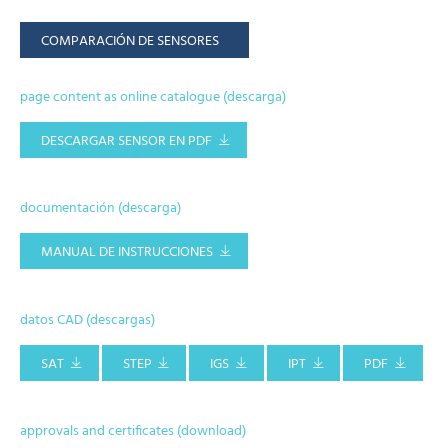
COMPARACIÓN DE SENSORES
page content as online catalogue (descarga)
DESCARGAR SENSOR EN PDF
documentación (descarga)
MANUAL DE INSTRUCCIONES
datos CAD (descargas)
SAT
STEP
IGS
IPT
PDF
approvals and certificates (download)