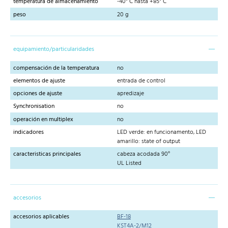
temperatura de almacenamiento
-40° C hasta +85° C
peso
20 g
equipamiento/particularidades
compensación de la temperatura
no
elementos de ajuste
entrada de control
opciones de ajuste
apredizaje
Synchronisation
no
operación en multiplex
no
indicadores
LED verde: en funcionamento, LED
amarillo: state of output
caracteristicas principales
cabeza acodada 90°
UL Listed
accesorios
accesorios aplicables
BF-18
KST4A-2/M12