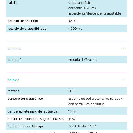
salida 1
salida analógica
corriente: 4-20 mA
ascendente/descendente ajustable
retardo de reacción
32 ms
retardo de disponibilidad
< 300 ms
entradas
entrada 1
entrada de Teach-in
carcasa
material
PBT
transductor ultrasónico
espuma de poliuretano, resina epoxi
con partículas de vidrio
par de apriete máx. de las tuercas
1 Nm
modo de protección según EN 60529
IP 67
temperatura de trabajo
-25° C hasta +70° C