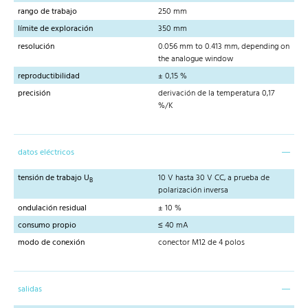
rango de trabajo
250 mm
límite de exploración
350 mm
resolución
0.056 mm to 0.413 mm, depending on
the analogue window
reproductibilidad
± 0,15 %
precisión
derivación de la temperatura 0,17
%/K
datos eléctricos
tensión de trabajo U
10 V hasta 30 V CC, a prueba de
B
polarización inversa
ondulación residual
± 10 %
consumo propio
≤ 40 mA
modo de conexión
conector M12 de 4 polos
salidas