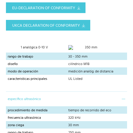
EU-DECLARATION OF CONFORMITY
UKCA DECLARATION OF CONFORMITY
1 analógica 0-10 V
350 mm
rango de trabajo
30 - 350 mm
diseño
cilíndrico M18
modo de operación
medición analóg. de distancia
caracteristicas principales
UL Listed
específico ultrasónico
procedimiento de medida
tiempo de recorrido del eco
frecuencia ultrasónica
320 kHz
zona ciega
30 mm
rango de trabajo
250 mm