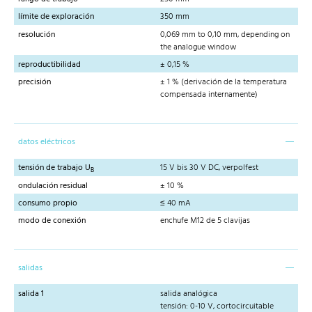
límite de exploración
350 mm
resolución
0,069 mm to 0,10 mm, depending on
the analogue window
reproductibilidad
± 0,15 %
precisión
± 1 % (derivación de la temperatura
compensada internamente)
datos eléctricos
tensión de trabajo U
15 V bis 30 V DC, verpolfest
B
ondulación residual
± 10 %
consumo propio
≤ 40 mA
modo de conexión
enchufe M12 de 5 clavijas
salidas
salida 1
salida analógica
tensión: 0-10 V, cortocircuitable