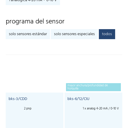
1 analógica 4-20 mA + 0-10 V
programa del sensor
solo sensores estándar
solo sensores especiales
todos
mayor anchura/profundidad de
horquilla
bks-3/CDD
bks-6/12/CIU
2 pnp
1 x analog 4-20 mA / 0-10 V