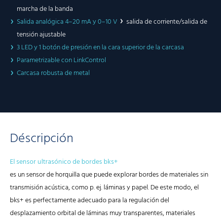
marcha de la banda
Salida analógica 4–20 mA y 0–10 V
salida de corriente/salida de
tensión ajustable
3 LED y 1 botón de presión en la cara superior de la carcasa
Parametrizable con LinkControl
Carcasa robusta de metal
Déscripción
El sensor ultrasónico de bordes bks+
es un sensor de horquilla que puede explorar bordes de materiales sin
transmisión acústica, como p. ej. láminas y papel. De este modo, el
bks+ es perfectamente adecuado para la regulación del
desplazamiento orbital de láminas muy transparentes, materiales