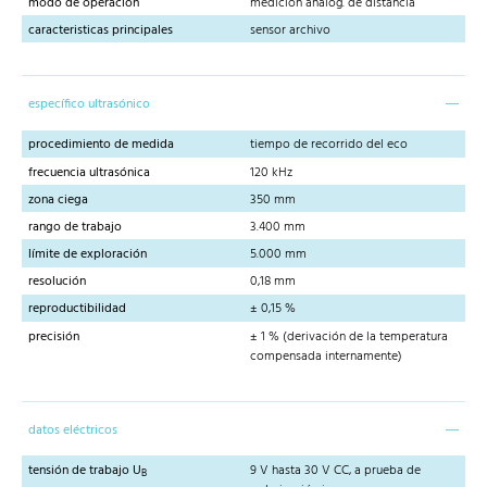
modo de operación
medición analóg. de distancia
caracteristicas principales
sensor archivo
específico ultrasónico
procedimiento de medida
tiempo de recorrido del eco
frecuencia ultrasónica
120 kHz
zona ciega
350 mm
rango de trabajo
3.400 mm
límite de exploración
5.000 mm
resolución
0,18 mm
reproductibilidad
± 0,15 %
precisión
± 1 % (derivación de la temperatura
compensada internamente)
datos eléctricos
tensión de trabajo U
9 V hasta 30 V CC, a prueba de
B