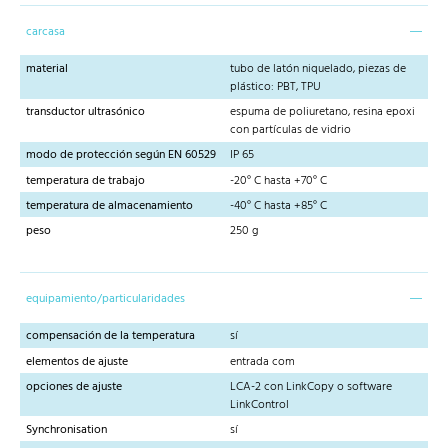
carcasa
material
tubo de latón niquelado, piezas de
plástico: PBT, TPU
transductor ultrasónico
espuma de poliuretano, resina epoxi
con partículas de vidrio
modo de protección según EN 60529
IP 65
temperatura de trabajo
-20° C hasta +70° C
temperatura de almacenamiento
-40° C hasta +85° C
peso
250 g
equipamiento/particularidades
compensación de la temperatura
sí
elementos de ajuste
entrada com
opciones de ajuste
LCA-2 con LinkCopy o software
LinkControl
Synchronisation
sí