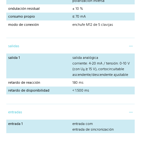
polarización inversa
ondulación residual
± 10 %
consumo propio
≤ 70 mA
modo de conexión
enchufe M12 de 5 clavijas
salidas
salida 1
salida analógica
corriente: 4-20 mA / tensión: 0-10 V
(con U
≥ 15 V), cortocircuitable
B
ascendente/descendente ajustable
retardo de reacción
180 ms
retardo de disponibilidad
< 1.500 ms
entradas
entrada 1
entrada com
entrada de sincronización