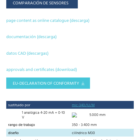
COMPARACIÓN DE SENSORES
page content as online catalogue (descarga)
documentación (descarga)
datos CAD (descargas)
approvals and certificates (download)
EU-DECLARATION OF CONFORMITY
sustituido por
mic-340/IU/M
1 analógica 4-20 mA + 0-10
5.000 mm
V
rango de trabajo
350 - 3.400 mm
diseño
cilíndrico M30