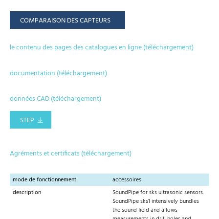
COMPARAISON DES CAPTEURS
le contenu des pages des catalogues en ligne (téléchargement)
documentation (téléchargement)
données CAD (téléchargement)
STEP
Agréments et certificats (téléchargement)
mode de fonctionnement
accessoires
description
SoundPipe for sks ultrasonic sensors.
SoundPipe sks1 intensively bundles
the sound field and allows
measurements in drill holes and