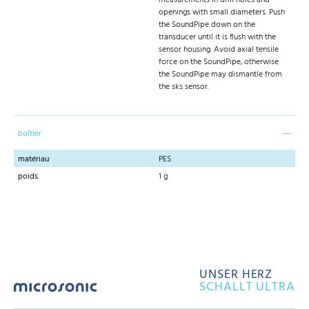
openings with small diameters. Push
the SoundPipe down on the
transducer until it is flush with the
sensor housing. Avoid axial tensile
force on the SoundPipe, otherwise
the SoundPipe may dismantle from
the sks sensor.
boîtier
matériau
PES
poids
1 g
UNSER HERZ
SCHALLT ULTRA