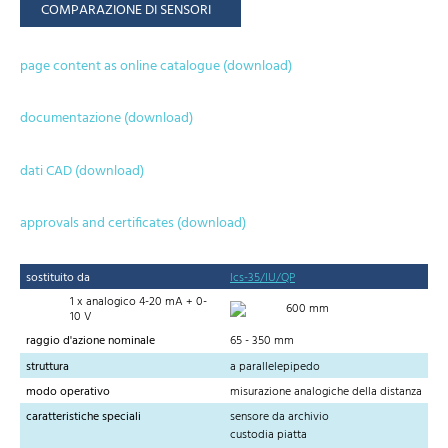
COMPARAZIONE DI SENSORI
page content as online catalogue (download)
documentazione (download)
dati CAD (download)
approvals and certificates (download)
sostituito da
lcs-35/IU/QP
1 x analogico 4-20 mA + 0-
600 mm
10 V
raggio d'azione nominale
65 - 350 mm
struttura
a parallelepipedo
modo operativo
misurazione analogiche della distanza
caratteristiche speciali
sensore da archivio
custodia piatta