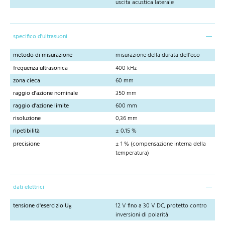
uscita acustica laterale
specifico d'ultrasuoni
metodo di misurazione
misurazione della durata dell'eco
frequenza ultrasonica
400 kHz
zona cieca
60 mm
raggio d'azione nominale
350 mm
raggio d'azione limite
600 mm
risoluzione
0,36 mm
ripetibilità
± 0,15 %
precisione
± 1 % (compensazione interna della
temperatura)
dati elettrici
tensione d'esercizio U
12 V fino a 30 V DC, protetto contro
B
inversioni di polarità