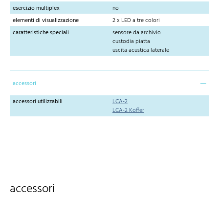
esercizio multiplex
no
elementi di visualizzazione
2 x LED a tre colori
caratteristiche speciali
sensore da archivio
custodia piatta
uscita acustica laterale
accessori
accessori utilizzabili
LCA-2
LCA-2 Koffer
accessori