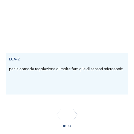
LCA-2
per la comoda regolazione di molte famiglie di sensori microsonic
S
m
-