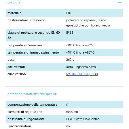
custodia
materiale
PBT
trasformatore ultrasonico
poliuretano espanso, resine
epossidiche con fibre di vetro
classe di protezione secondo EN 60
IP 65
52
temperatura d'esercizio
-20° C fino a +70° C
temperatura di immagazzinamento
-40° C fino a +85° C
peso
260 g
altri versioni
altra lunghezza cavo
altre versioni
lcs-30/IU/HV/QP/K10
dotazione/caratteristiche speciali
compensazione della temperatura
sì
elementi di regolazione
nessuno
possibilità di regolazione
LCA-2 with LinkControl
Synchronisation
no