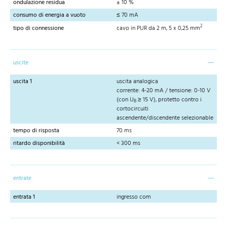
ondulazione residua
± 10 %
consumo di energia a vuoto
≤ 70 mA
2
tipo di connessione
cavo in PUR da 2 m, 5 x 0,25 mm
uscite
uscita 1
uscita analogica
corrente: 4-20 mA / tensione: 0-10 V
(con U
≥ 15 V), protetto contro i
B
cortocircuiti
ascendente/discendente selezionable
tempo di risposta
70 ms
ritardo disponibilità
< 300 ms
entrate
entrata 1
ingresso com