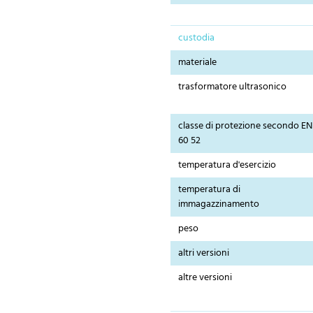
custodia
materiale
trasformatore ultrasonico
classe di protezione secondo EN
60 52
temperatura d'esercizio
temperatura di
immagazzinamento
peso
altri versioni
altre versioni