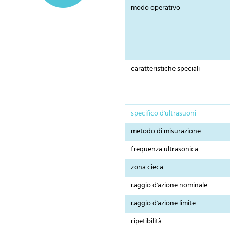
modo operativo
caratteristiche speciali
specifico d'ultrasuoni
metodo di misurazione
frequenza ultrasonica
zona cieca
raggio d'azione nominale
raggio d'azione limite
ripetibilità