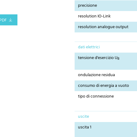
precisione
resolution IO-Link
PDF
resolution analogue output
dati elettrici
tensione d'esercizio U
B
ondulazione residua
consumo di energia a vuoto
tipo di connessione
uscite
uscita 1