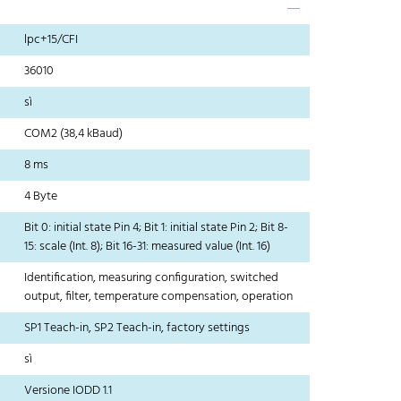
lpc+15/CFI
36010
sì
COM2 (38,4 kBaud)
8 ms
4 Byte
Bit 0: initial state Pin 4; Bit 1: initial state Pin 2; Bit 8-
15: scale (Int. 8); Bit 16-31: measured value (Int. 16)
Identification, measuring configuration, switched
output, filter, temperature compensation, operation
SP1 Teach-in, SP2 Teach-in, factory settings
sì
Versione IODD 1.1