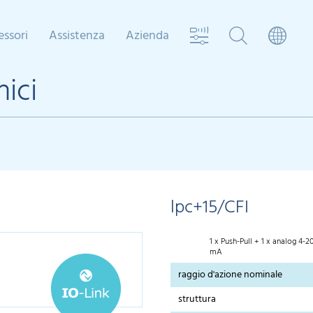
essori
Assistenza
Azienda
nici
lpc+15/CFI
1 x Push-Pull + 1 x analog 4-2
mA
raggio d'azione nominale
struttura