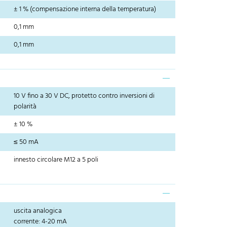
± 1 % (compensazione interna della temperatura)
0,1 mm
0,1 mm
10 V fino a 30 V DC, protetto contro inversioni di
polarità
± 10 %
≤ 50 mA
innesto circolare M12 a 5 poli
uscita analogica
corrente: 4-20 mA