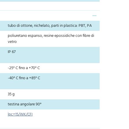
tubo di ottone, nichelato, parti in plastica: PBT, PA
poliuretano espanso, resine epossidiche con fibre di
vetro
IP 67
-25° C fino a +70° C
-40° C fino a +85° C
35 g
testina angolare 90°
lpc+15/WK/CFI