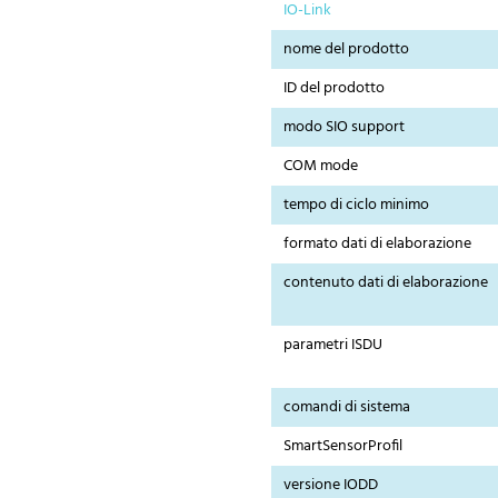
IO-Link
nome del prodotto
ID del prodotto
modo SIO support
COM mode
tempo di ciclo minimo
formato dati di elaborazione
contenuto dati di elaborazione
parametri ISDU
comandi di sistema
SmartSensorProfil
versione IODD