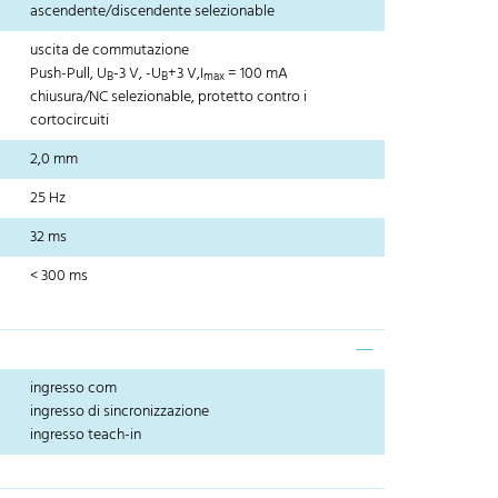
ascendente/discendente selezionable
uscita de commutazione
Push-Pull, U
-3 V, -U
+3 V,I
= 100 mA
B
B
max
chiusura/NC selezionable, protetto contro i
cortocircuiti
2,0 mm
25 Hz
32 ms
< 300 ms
ingresso com
ingresso di sincronizzazione
ingresso teach-in