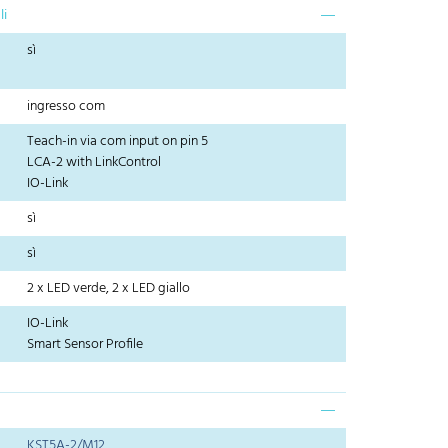
li
sì
ingresso com
Teach-in via com input on pin 5
LCA-2 with LinkControl
IO-Link
sì
sì
2 x LED verde, 2 x LED giallo
IO-Link
Smart Sensor Profile
KST5A-2/M12