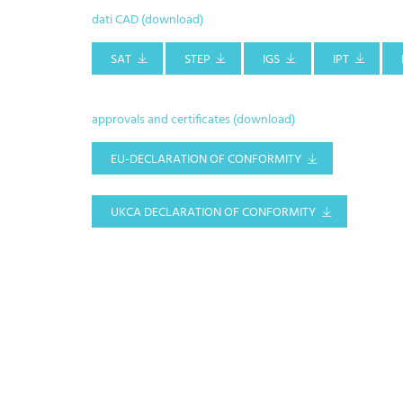
dati CAD (download)
SAT
STEP
IGS
IPT
approvals and certificates (download)
EU-DECLARATION OF CONFORMITY
UKCA DECLARATION OF CONFORMITY