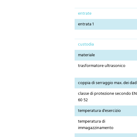
entrate
entrata 1
custodia
materiale
trasformatore ultrasonico
coppia di serraggio max. dei dad
classe di protezione secondo EN
60 52
temperatura d'esercizio
temperatura di
immagazzinamento