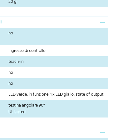
20 g
li
no
ingresso di controllo
teach-in
no
no
LED verde: in funzione, 1 x LED giallo: state of output
testina angolare 90°
UL Listed