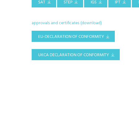
SAT
STEP
IGS
IPT
approvals and certificates (download)
EU-DECLARATION OF CONFORMITY
UKCA DECLARATION OF CONFORMITY