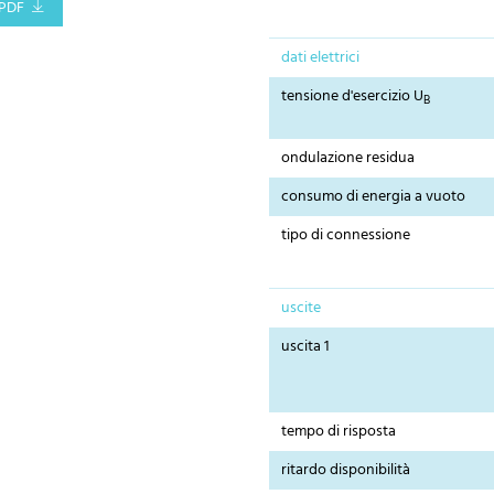
PDF
dati elettrici
tensione d'esercizio U
B
ondulazione residua
consumo di energia a vuoto
tipo di connessione
uscite
uscita 1
tempo di risposta
ritardo disponibilità