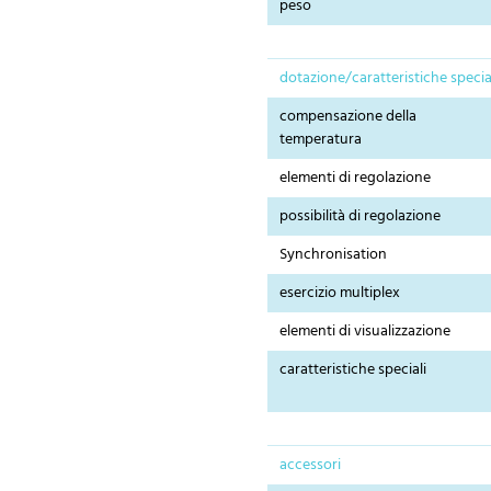
peso
dotazione/caratteristiche specia
compensazione della
temperatura
elementi di regolazione
possibilità di regolazione
Synchronisation
esercizio multiplex
elementi di visualizzazione
caratteristiche speciali
accessori