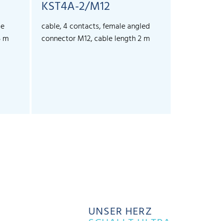
KST4A-2/M12
KST4A-
le
cable, 4 contacts, female angled
cable, 4 co
5 m
connector M12, cable length 2 m
connector 
UNSER HERZ