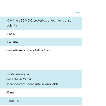
10 V fino a 30 V DC, protetto contro inversioni di
polarità
± 10 %
≤ 40 mA
connettore circolare M12 a 4 poli
uscita analogica
corrente: 4-20 mA
ascendente/discendente selezionable
32 ms
< 300 ms