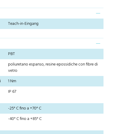
Teach-in-Eingang
PBT
poliuretano espanso, resine epossidiche con fibre di
vetro
i
1 Nm
IP 67
-25° C fino a +70° C
-40° C fino a +85° C