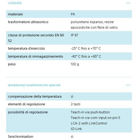
custodia
materiale
PA
trasformatore ultrasonico
poliuretano espanso, resine
epossidiche con fibre di vetro
classe di protezione secondo EN 60
IP 67
52
temperatura d'esercizio
-25° C fino a +70° C
temperatura di immagazzinamento
-40° C fino a +85° C
peso
130 g
dotazione/caratteristiche speciali
compensazione della temperatura
sì
elementi di regolazione
2 tasti
possibilità di regolazione
Teach-in via push-button
Teach-in via com input on pin 5
LCA-2 with LinkControl
IO-Link
Synchronisation
sì