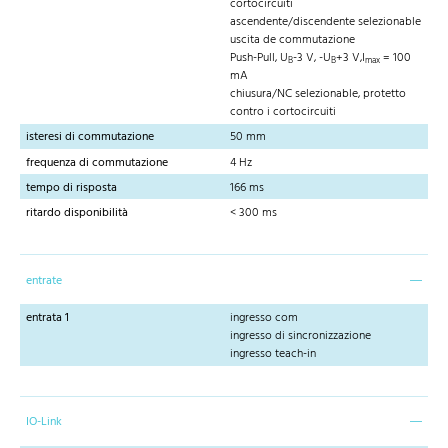
cortocircuiti
ascendente/discendente selezionable
uscita de commutazione
Push-Pull, U
-3 V, -U
+3 V,I
= 100
B
B
max
mA
chiusura/NC selezionable, protetto
contro i cortocircuiti
isteresi di commutazione
50 mm
frequenza di commutazione
4 Hz
tempo di risposta
166 ms
ritardo disponibilità
< 300 ms
entrate
entrata 1
ingresso com
ingresso di sincronizzazione
ingresso teach-in
IO-Link