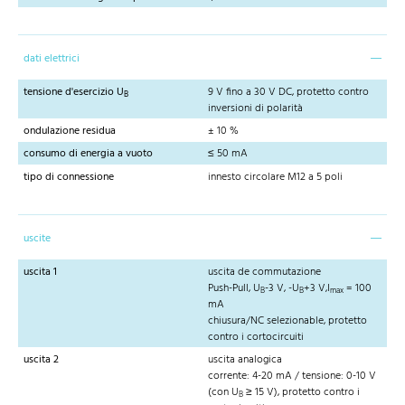
dati elettrici
tensione d'esercizio U
9 V fino a 30 V DC, protetto contro
B
inversioni di polarità
ondulazione residua
± 10 %
consumo di energia a vuoto
≤ 50 mA
tipo di connessione
innesto circolare M12 a 5 poli
uscite
uscita 1
uscita de commutazione
Push-Pull, U
-3 V, -U
+3 V,I
= 100
B
B
max
mA
chiusura/NC selezionable, protetto
contro i cortocircuiti
uscita 2
uscita analogica
corrente: 4-20 mA / tensione: 0-10 V
(con U
≥ 15 V), protetto contro i
B