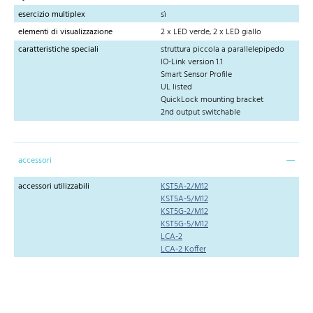
esercizio multiplex
sì
elementi di visualizzazione
2 x LED verde, 2 x LED giallo
caratteristiche speciali
struttura piccola a parallelepipedo
IO-Link version 1.1
Smart Sensor Profile
UL listed
QuickLock mounting bracket
2nd output switchable
accessori
accessori utilizzabili
KST5A-2/M12
KST5A-5/M12
KST5G-2/M12
KST5G-5/M12
LCA-2
LCA-2 Koffer