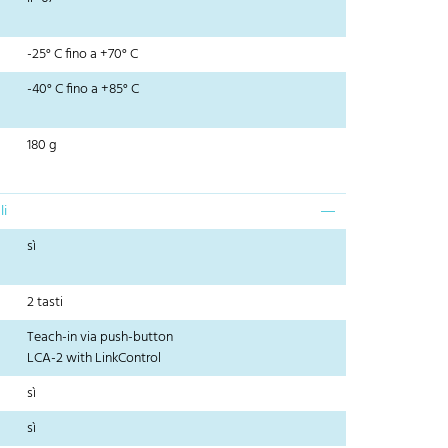
-25° C fino a +70° C
-40° C fino a +85° C
180 g
li
sì
2 tasti
Teach-in via push-button
LCA-2 with LinkControl
sì
sì