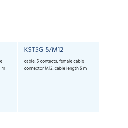
KST5G-5/M12
KST5A-
le
cable, 5 contacts, female cable
cable, 5 co
2 m
connector M12, cable length 5 m
connector 