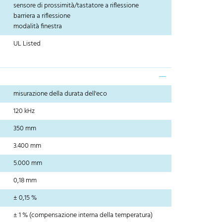
sensore di prossimità/tastatore a riflessione
barriera a riflessione
modalità finestra
UL Listed
misurazione della durata dell'eco
120 kHz
350 mm
3.400 mm
5.000 mm
0,18 mm
± 0,15 %
± 1 % (compensazione interna della temperatura)