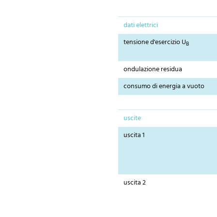
dati elettrici
tensione d'esercizio U
B
ondulazione residua
consumo di energia a vuoto
uscite
uscita 1
uscita 2