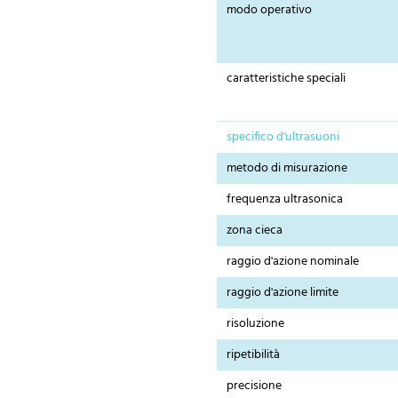
modo operativo
caratteristiche speciali
specifico d'ultrasuoni
metodo di misurazione
frequenza ultrasonica
zona cieca
raggio d'azione nominale
raggio d'azione limite
risoluzione
ripetibilità
precisione