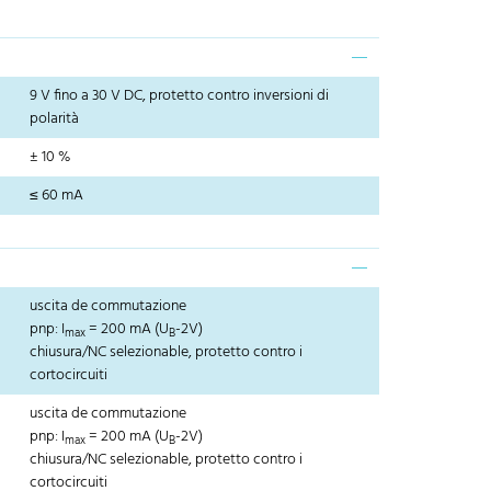
9 V fino a 30 V DC, protetto contro inversioni di
polarità
± 10 %
≤ 60 mA
uscita de commutazione
pnp: I
= 200 mA (U
-2V)
max
B
chiusura/NC selezionable, protetto contro i
cortocircuiti
uscita de commutazione
pnp: I
= 200 mA (U
-2V)
max
B
chiusura/NC selezionable, protetto contro i
cortocircuiti