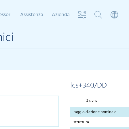
essori
Assistenza
Azienda
ici
lcs+340/DD
2 x pnp
raggio d'azione nominale
struttura