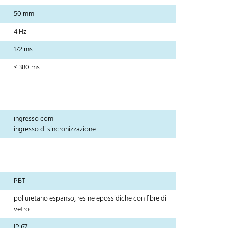
50 mm
4 Hz
172 ms
< 380 ms
ingresso com
ingresso di sincronizzazione
PBT
poliuretano espanso, resine epossidiche con fibre di
vetro
IP 67