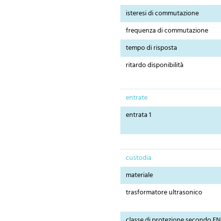
isteresi di commutazione
frequenza di commutazione
tempo di risposta
ritardo disponibilità
entrate
entrata 1
custodia
materiale
trasformatore ultrasonico
classe di protezione secondo EN