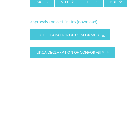
SAT
STEP
IGS
PDF
approvals and certificates (download)
EU-DECLARATION OF CONFORMITY
UKCA DECLARATION OF CONFORMITY