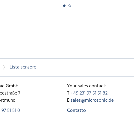
Lista sensore
nic GmbH
Your sales contact:
eestraße 7
T
+49 231 97 51 51 82
ortmund
E
sales@microsonic.de
 97 51 51 0
Contatto