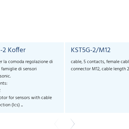
-2 Koffer
KST5G-2/M12
er la comoda regolazione di
cable, 5 contacts, female cab
 famiglie di sensori
connector M12, cable length 
sonic.
nts:
2
ptor for sensors with cable
tion (lcs) ...