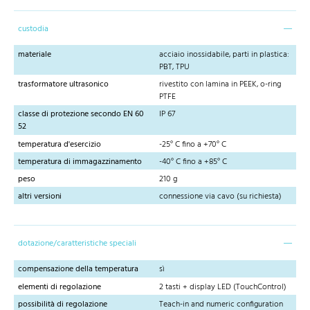
custodia
materiale
acciaio inossidabile, parti in plastica:
PBT, TPU
trasformatore ultrasonico
rivestito con lamina in PEEK, o-ring
PTFE
classe di protezione secondo EN 60
IP 67
52
temperatura d'esercizio
-25° C fino a +70° C
temperatura di immagazzinamento
-40° C fino a +85° C
peso
210 g
altri versioni
connessione via cavo (su richiesta)
dotazione/caratteristiche speciali
compensazione della temperatura
sì
elementi di regolazione
2 tasti + display LED (TouchControl)
possibilità di regolazione
Teach-in and numeric configuration