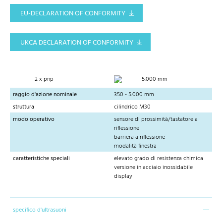
EU-DECLARATION OF CONFORMITY
UKCA DECLARATION OF CONFORMITY
2 x pnp
5.000 mm
raggio d'azione nominale
350 - 5.000 mm
struttura
cilindrico M30
modo operativo
sensore di prossimità/tastatore a
riflessione
barriera a riflessione
modalità finestra
caratteristiche speciali
elevato grado di resistenza chimica
versione in acciaio inossidabile
display
specifico d'ultrasuoni