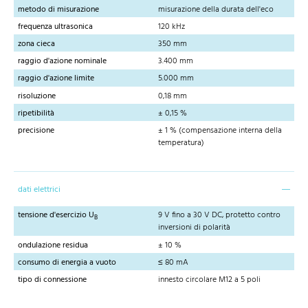
metodo di misurazione
misurazione della durata dell'eco
frequenza ultrasonica
120 kHz
zona cieca
350 mm
raggio d'azione nominale
3.400 mm
raggio d'azione limite
5.000 mm
risoluzione
0,18 mm
ripetibilità
± 0,15 %
precisione
± 1 % (compensazione interna della
temperatura)
dati elettrici
tensione d'esercizio U
9 V fino a 30 V DC, protetto contro
B
inversioni di polarità
ondulazione residua
± 10 %
consumo di energia a vuoto
≤ 80 mA
tipo di connessione
innesto circolare M12 a 5 poli