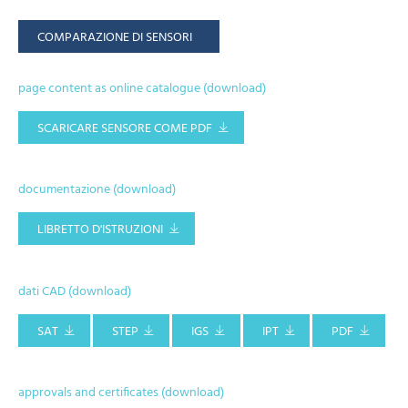
COMPARAZIONE DI SENSORI
page content as online catalogue (download)
SCARICARE SENSORE COME PDF
documentazione (download)
LIBRETTO D'ISTRUZIONI
dati CAD (download)
SAT
STEP
IGS
IPT
PDF
approvals and certificates (download)