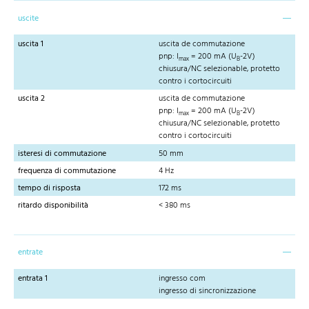
uscite
uscita 1
uscita de commutazione
pnp: I
= 200 mA (U
-2V)
max
B
chiusura/NC selezionable, protetto
contro i cortocircuiti
uscita 2
uscita de commutazione
pnp: I
= 200 mA (U
-2V)
max
B
chiusura/NC selezionable, protetto
contro i cortocircuiti
isteresi di commutazione
50 mm
frequenza di commutazione
4 Hz
tempo di risposta
172 ms
ritardo disponibilità
< 380 ms
entrate
entrata 1
ingresso com
ingresso di sincronizzazione