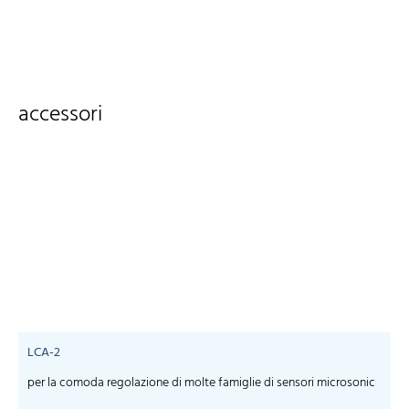
accessori
LCA-2
per la comoda regolazione di molte famiglie di sensori microsonic
S
m