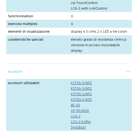
via TouchControl
LCA-2 with LinkControl
Synchronisation
sì
esercizio multiplex
sì
elementi di visualizzazione
display a 3 cifre, 2 x LED a tre colori
caratteristiche speciali
elevato grado di resistenza chimica
versione in acciaio inossidabile
display
accessori
accessori utilizzabili
KST5A-2/M12
KST5A-5/M12
KST5G-2/M12
KST5G-5/M12
BF-30
UF-90/M30
LCA-2
LCA-2 Koffer
SyncBox1