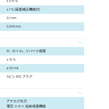
± 0.15 %
± 1 % (温度補正機能付)
0,1 mm
0,1014 mm
10 - 30 V d.c., リバース保護
± 10 %
≤ 50 mA
5ピン M12 プラグ
アナログ出力
電圧: 0-10 V, 短絡保護機能