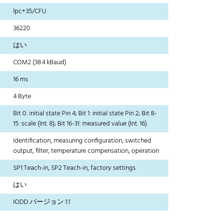
lpc+35/CFU
36220
はい
COM2 (38.4 kBaud)
16 ms
4 Byte
Bit 0: initial state Pin 4; Bit 1: initial state Pin 2; Bit 8-
15: scale (Int. 8); Bit 16-31: measured value (Int. 16)
Identification, measuring configuration, switched
output, filter, temperature compensation, operation
SP1 Teach-in, SP2 Teach-in, factory settings
はい
IODD バージョン 1.1