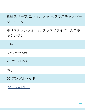
真鍮スリーブ, ニッケルメッキ, プラスチックパー
ツ, PBT, PA
ポリスチレンフォーム, グラスファイバー入エポ
キシレジン
IP 67
-25°C 〜 +70°C
-40°C to +85°C
35 g
90°アングルヘッド
lpc+35/WK/CFU