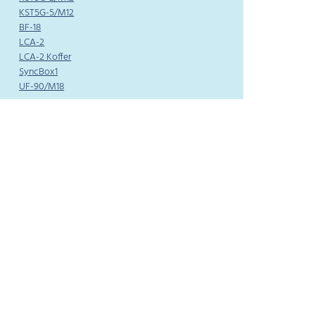
KST5G-5/M12
BF-18
LCA-2
LCA-2 Koffer
SyncBox1
UF-90/M18