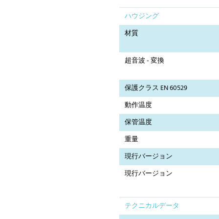
ハウジング
材質
超音波 - 変換
保護クラス EN 60529
動作温度
保管温度
重量
現行バージョン
現行バージョン
テクニカルデータ