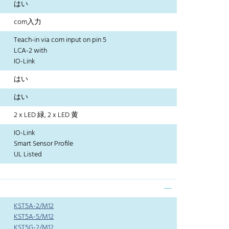
はい
com入力
Teach-in via com input on pin 5
LCA-2 with
IO-Link
はい
はい
2 x LED 緑, 2 x LED 黄
IO-Link
Smart Sensor Profile
UL Listed
KST5A-2/M12
KST5A-5/M12
KST5G-2/M12