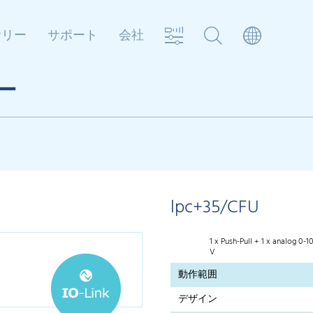
サリー
サポート
会社
ー
lpc+35/CFU
1 x Push-Pull + 1 x analog 0-1
V
動作範囲
デザイン