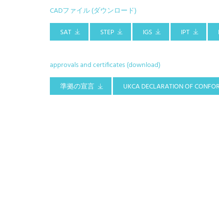
CADファイル (ダウンロード)
SAT
STEP
IGS
IPT
approvals and certificates (download)
準拠の宣言
UKCA DECLARATION OF CONFO