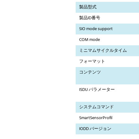
製品型式
製品ID番号
SIO mode support
COM mode
ミニマムサイクルタイム
フォーマット
コンテンツ
ISDU パラメーター
システムコマンド
SmartSensorProfil
IODD バージョン