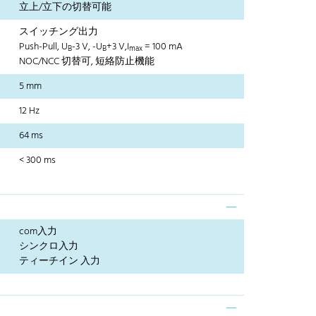
立上/立下の切替可能
スイッチング出力
Push-Pull, U
-3 V, -U
+3 V,I
= 100 mA
B
B
max
NOC/NCC 切替可, 短絡防止機能
5 mm
12 Hz
64 ms
< 300 ms
com入力
シンクロ入力
ティーチイン 入力