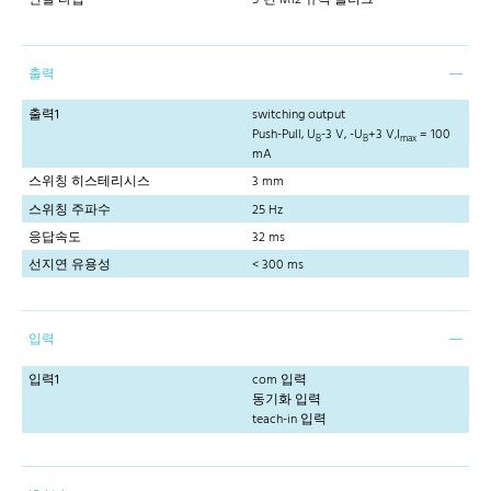
출력
출력1
switching output
Push-Pull, U
-3 V, -U
+3 V,I
= 100
B
B
max
mA
스위칭 히스테리시스
3 mm
스위칭 주파수
25 Hz
응답속도
32 ms
선지연 유용성
< 300 ms
입력
입력1
com 입력
동기화 입력
teach-in 입력