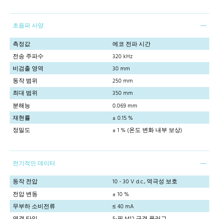
초음파 사양
측정값
에코 전파 시간
전송 주파수
320 kHz
비검출 영역
30 mm
동작 범위
250 mm
최대 범위
350 mm
분해능
0.069 mm
재현률
± 0.15 %
정밀도
± 1 % (온도 변화 내부 보상)
전기적인 데이터
동작 전압
10 - 30 V d.c., 역극성 보호
전압 변동
± 10 %
무부하 소비전류
≤ 40 mA
연결 타입
5-핀 M12 규격 플러그