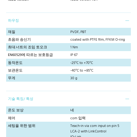
하우징
재질
PVDF, PBT
초음파 송신기
coated with PTFE film, FFKM O-ring
최대.너트의 조임 토오크
1 Nm
EN60529에 따르는 보호등급
IP 67
동작온도
-25°C to +70°C
보관온도
-40°C to +85°C
무게
30 g
기술 특징/ 특성
온도 보상
네
제어
com 입력
세팅을 위한 범위
Teach-in via com input on pin 5
LCA-2 with LinkControl
IO-Link