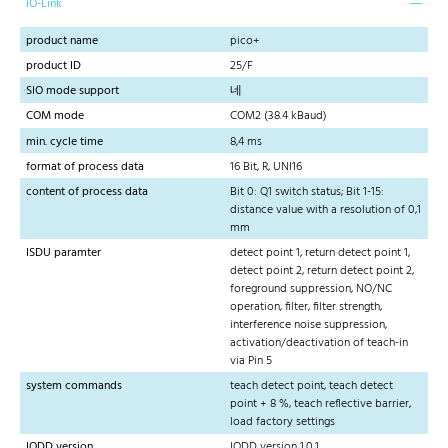
IO-Link
product name
pico+
product ID
25/F
SIO mode support
네
COM mode
COM2 (38.4 kBaud)
min. cycle time
8,4 ms
format of process data
16 Bit, R, UNI16
content of process data
Bit 0: Q1 switch status; Bit 1-15:
distance value with a resolution of 0,1
mm
ISDU paramter
detect point 1, return detect point 1,
detect point 2, return detect point 2,
foreground suppression, NO/NC
operation, filter, filter strength,
interference noise suppression,
activation/deactivation of teach-in
via Pin 5
system commands
teach detect point, teach detect
point + 8 %, teach reflective barrier,
load factory settings
IODD version
IODD version 1.0.1