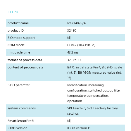
IO-Link
product name
lcs+340/F/A
product ID
32480
SIO mode support
네
COM mode
COM2 (38.4 kBaud)
min. cycle time
43,2 ms
format of process data
32 Bit PDI
content of process data
Bit 0: initial state Pin 4; Bit 8-15: scale
(Int. 8); Bit 16-31: measured value (Int.
16)
ISDU paramter
Identification, measuring
configuration, switched output, filter,
temperature compensation,
operation
system commands
SP1 Teach-in, SP2 Teach-in, factory
settings
SmartSensorProfil
네
IODD version
IODD version 1.1