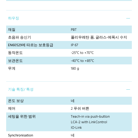
하우징
재질
PBT
초음파 송신기
폴리우레탄 폼, 글라스-에폭시 수지
EN60529에 따르는 보호등급
IP 67
동작온도
-25°C to +70°C
보관온도
-40°C to +85°C
무게
180 g
기술 특징/ 특성
온도 보상
네
제어
2 푸쉬 버튼
세팅을 위한 범위
Teach-in via push-button
LCA-2 with LinkControl
IO-Link
Synchronisation
네