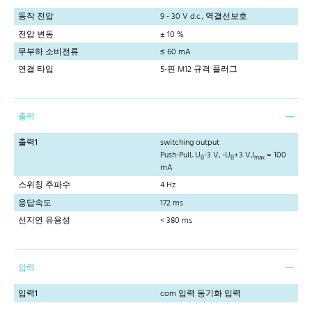
동작 전압
9 - 30 V d.c., 역결선보호
전압 변동
± 10 %
무부하 소비전류
≤ 60 mA
연결 타입
5-핀 M12 규격 플러그
출력
출력1
switching output
Push-Pull, U
-3 V, -U
+3 V,I
= 100
B
B
max
mA
스위칭 주파수
4 Hz
응답속도
172 ms
선지연 유용성
< 380 ms
입력
입력1
com 입력 동기화 입력