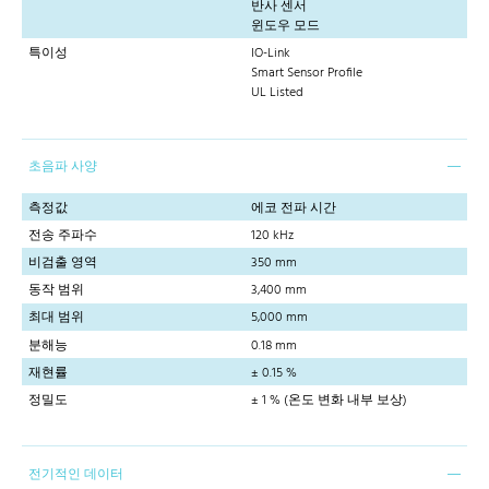
반사 센서
윈도우 모드
특이성
IO-Link
Smart Sensor Profile
UL Listed
초음파 사양
측정값
에코 전파 시간
전송 주파수
120 kHz
비검출 영역
350 mm
동작 범위
3,400 mm
최대 범위
5,000 mm
분해능
0.18 mm
재현률
± 0.15 %
정밀도
± 1 % (온도 변화 내부 보상)
전기적인 데이터