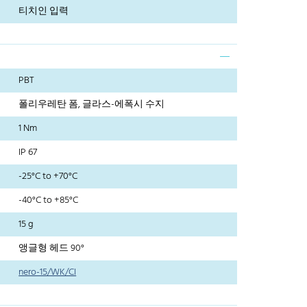
티치인 입력
PBT
폴리우레탄 폼, 글라스-에폭시 수지
1 Nm
IP 67
-25°C to +70°C
-40°C to +85°C
15 g
앵글형 헤드 90°
nero-15/WK/CI