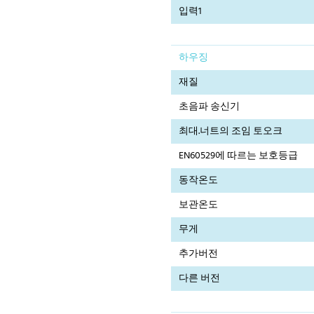
입력1
하우징
재질
초음파 송신기
최대.너트의 조임 토오크
EN60529에 따르는 보호등급
동작온도
보관온도
무게
추가버전
다른 버전