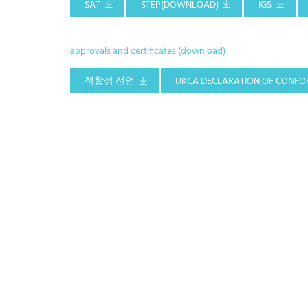
SAT
STEP(DOWNLOAD)
IGS
approvals and certificates (download)
적합성 선언
UKCA DECLARATION OF CONFO