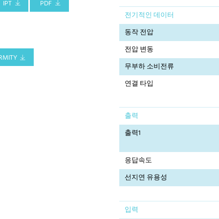
IPT
PDF
전기적인 데이터
동작 전압
전압 변동
RMITY
무부하 소비전류
연결 타입
출력
출력1
응답속도
선지연 유용성
입력