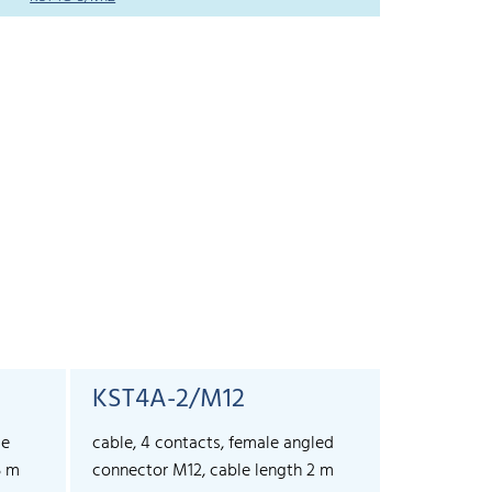
KST4A-2/M12
KST4A-
le
cable, 4 contacts, female angled
cable, 4 co
5 m
connector M12, cable length 2 m
connector 