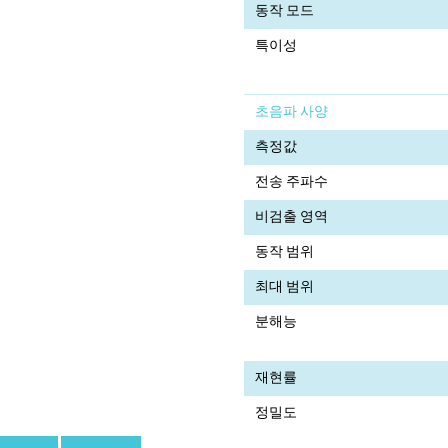
동작 모드
특이성
초음파 사양
측정값
전송 주파수
비검출 영역
동작 범위
최대 범위
분해능
재현률
정밀도