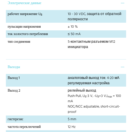
Электрические данные
рабочее напряжение U
10 - 30 VDC, защита от обратной
B
полярности
пульсации напряжения
± 10 %
ток холостого потребления
≤ 50 mA
тип соединения
5-контактным разъемом M12
инициатора
Выходы
Выход 1
аналоговый выход ток: 4-20 мА
регулируемая настройка
Выход 2
релейный выход
Push-Pull, U
-3 V, -U
+3 V,I
= 100
B
B
max
mA
NOC/NCC adjustable, short-circuit-
proof
гистерезис
5 mm
частота переключений
12 Hz