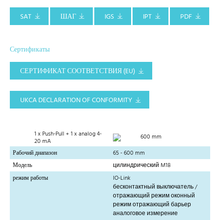
SAT
ШАГ
IGS
IPT
PDF
Сертификаты
СЕРТИФИКАТ СООТВЕТСТВИЯ (EU)
UKCA DECLARATION OF CONFORMITY
1 x Push-Pull + 1 x analog 4-
600 mm
20 mA
Рабочий диапазон
65 - 600 mm
Модель
цилиндрический M18
режим работы
IO-Link
бесконтактный выключатель /
отражающий режим оконный
режим отражающий барьер
аналоговое измерение