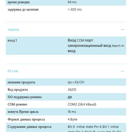
время реакции
64 ms
задержка до наличия
< 300 ms
затраты
вход 1
Вход COM порт
синхронизационный вход teach-in
вход
IO-Link
название продукта
lpc+35/CFI
Код продукта
36210
SIO поддержка режима
да
COM режиме
COM2 (38,4 kBaud)
минута Время цикла
16 ms
Формат данных процесса
4 Byte
Содержание данных процесса
Bit 0: initial state Pin 4; Bit 1: initial