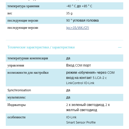
температура хранения
-40 ° C до +85 ° C
вес
35 g
последующие версии
90 ° угловая головка
последующие версии
lpc+35/WK/CFI
Технические характеристики / характеристики
температурная компенсация
да
управления
Вход COM порт
возможности для настройки
режим «обучения» через COM
вход на контакт 5 LCA-2 c
LinkControl IO-Link
Synchronisation
да
мультиплекс
да
Индикаторы
2 х зеленый светодиод, 2 х
желтый светодиод
особенности
IO-Link
Smart Sensor Profile