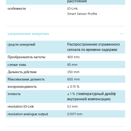
расстояния
особенности
IO-Link
Smart Sensor Profile
ультразвуковых конкретных
средств измерений
Распростронение отраженного
сигнала по времени задержки
Преобразователь частоты
400 kHz
слепые зоны
65 mm
Дальность действия
350 mm
Максимальная дальность
600 mm
воспроизводимость
± 0.15 %
точность
± 1 % (температурный дрейф
внутренней компенсации)
resolution IO-Link
0,1 mm
resolution analogue output
0,1017 mm