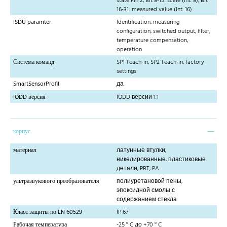
state Pin 2; Bit 8-15: scale (Int. 8); Bit
16-31: measured value (Int. 16)
ISDU paramter
Identification, measuring
configuration, switched output, filter,
temperature compensation,
operation
Система команд
SP1 Teach-in, SP2 Teach-in, factory
settings
SmartSensorProfil
да
IODD версия
IODD версии 1.1
корпус
материал
латунные втулки,
никелированные, пластиковые
детали, PBT, PA
ультразвукового преобразователя
полиуретановой пены,
эпоксидной смолы с
содержанием стекла
Класс защиты по EN 60529
IP 67
Рабочая температура
-25 ° C до +70 ° C